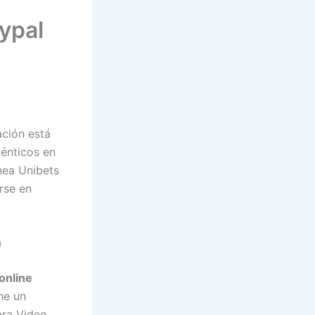
ypal
ación está
dénticos en
ínea Unibets
rse en
a
online
he un
ara Video