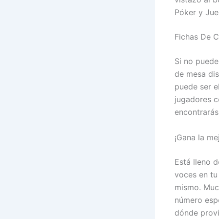
Póker y Jue
Fichas De C
Si no puede
de mesa dis
puede ser e
jugadores c
encontrarás
¡Gana la mej
Está lleno 
voces en tu
mismo. Much
número espe
dónde provi