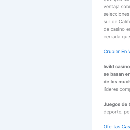
ventaja so
selecciones
sur de Cali
de casino en
cerrada que
Crupier En 
Iwild casin
se basan en
de los muc
líderes com
Juegos de C
deporte, pe
Ofertas Cas