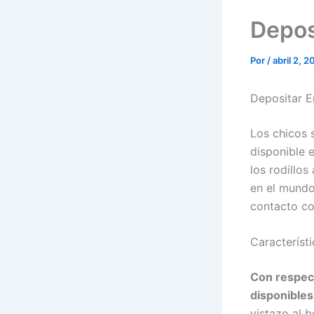
Depos
Por
/
abril 2, 
Depositar E
Los chicos 
disponible 
los rodillos
en el mundo
contacto con
Característ
Con respect
disponibles
vistazo al 