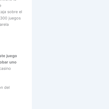
e
aja sobre el
e 300 juegos
arela
este juego
robar uno
casino
ón del