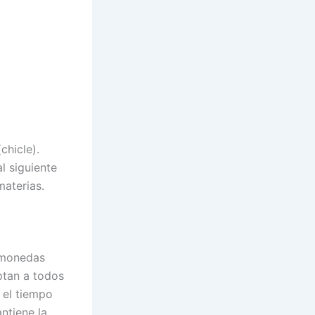
chicle).
l siguiente
materias.
amonedas
ptan a todos
 el tiempo
ntiene la