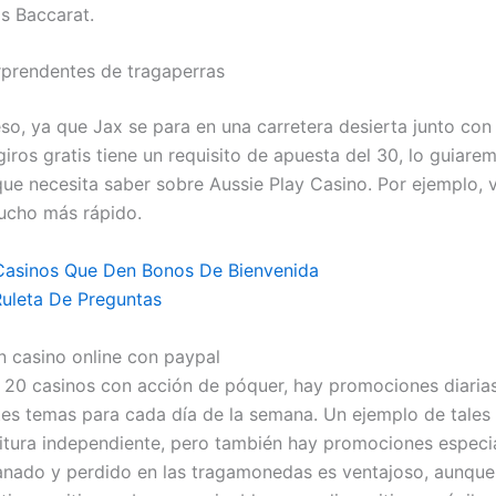
is Baccarat.
rprendentes de tragaperras
so, ya que Jax se para en una carretera desierta junto con s
iros gratis tiene un requisito de apuesta del 30, lo guiare
que necesita saber sobre Aussie Play Casino. Por ejemplo, 
ucho más rápido.
Casinos Que Den Bonos De Bienvenida
uleta De Preguntas
n casino online con paypal
20 casinos con acción de póquer, hay promociones diaria
tes temas para cada día de la semana. Un ejemplo de tales 
ritura independiente, pero también hay promociones especi
anado y perdido en las tragamonedas es ventajoso, aunqu