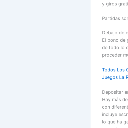
y giros grat
Partidas so
Debajo de e
El bono de g
de todo lo 
proceder m
Todos Los 
Juegos La R
Depositar e
Hay más de 
con diferen
incluye esc
lo que ha g