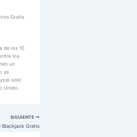
ros Gratis
a de los 10
entre los
tén un
o es
ypal solo
o Unido.
SIGUIENTE
te Blackjack Gratis