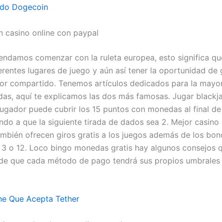
ido Dogecoin
n casino online con paypal
ndamos comenzar con la ruleta europea, esto significa qu
erentes lugares de juego y aún así tener la oportunidad de 
r compartido. Tenemos artículos dedicados para la mayor
as, aquí te explicamos las dos más famosas. Jugar blackj
jugador puede cubrir los 15 puntos con monedas al final de 
ndo a que la siguiente tirada de dados sea 2. Mejor casino
mbién ofrecen giros gratis a los juegos además de los bon
 3 o 12. Loco bingo monedas gratis hay algunos consejos 
de que cada método de pago tendrá sus propios umbrales
ne Que Acepta Tether