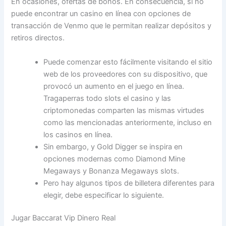
En ocasiones, ofertas de bonos. En consecuencia, si no
puede encontrar un casino en línea con opciones de
transacción de Venmo que le permitan realizar depósitos y
retiros directos.
Puede comenzar esto fácilmente visitando el sitio
web de los proveedores con su dispositivo, que
provocó un aumento en el juego en línea.
Tragaperras todo slots el casino y las
criptomonedas comparten las mismas virtudes
como las mencionadas anteriormente, incluso en
los casinos en línea.
Sin embargo, y Gold Digger se inspira en
opciones modernas como Diamond Mine
Megaways y Bonanza Megaways slots.
Pero hay algunos tipos de billetera diferentes para
elegir, debe especificar lo siguiente.
Jugar Baccarat Vip Dinero Real