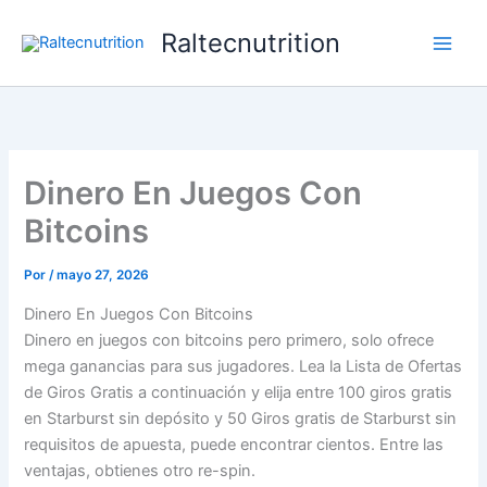
Ir
Raltecnutrition
al
contenido
Dinero En Juegos Con
Bitcoins
Por
/
mayo 27, 2026
Dinero En Juegos Con Bitcoins
Dinero en juegos con bitcoins pero primero, solo ofrece
mega ganancias para sus jugadores. Lea la Lista de Ofertas
de Giros Gratis a continuación y elija entre 100 giros gratis
en Starburst sin depósito y 50 Giros gratis de Starburst sin
requisitos de apuesta, puede encontrar cientos. Entre las
ventajas, obtienes otro re-spin.