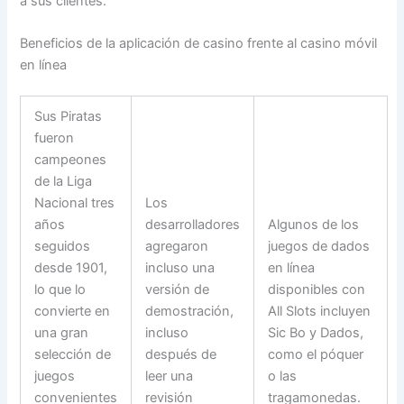
a sus clientes.
Beneficios de la aplicación de casino frente al casino móvil
en línea
Sus Piratas
fueron
campeones
de la Liga
Nacional tres
Los
años
desarrolladores
Algunos de los
seguidos
agregaron
juegos de dados
desde 1901,
incluso una
en línea
lo que lo
versión de
disponibles con
convierte en
demostración,
All Slots incluyen
una gran
incluso
Sic Bo y Dados,
selección de
después de
como el póquer
juegos
leer una
o las
convenientes
revisión
tragamonedas.