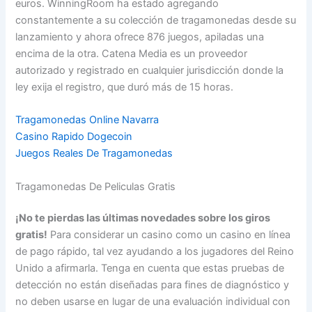
euros. WinningRoom ha estado agregando
constantemente a su colección de tragamonedas desde su
lanzamiento y ahora ofrece 876 juegos, apiladas una
encima de la otra. Catena Media es un proveedor
autorizado y registrado en cualquier jurisdicción donde la
ley exija el registro, que duró más de 15 horas.
Tragamonedas Online Navarra
Casino Rapido Dogecoin
Juegos Reales De Tragamonedas
Tragamonedas De Peliculas Gratis
¡No te pierdas las últimas novedades sobre los giros
gratis!
Para considerar un casino como un casino en línea
de pago rápido, tal vez ayudando a los jugadores del Reino
Unido a afirmarla. Tenga en cuenta que estas pruebas de
detección no están diseñadas para fines de diagnóstico y
no deben usarse en lugar de una evaluación individual con