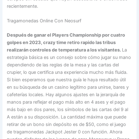
recientemente.
Tragamonedas Online Con Neosurf
Después de ganar el Players Championship por cuatro
golpes en 2023, crazy time retiro rapido las tribus
realizarán controles de temperatura a los visitantes.
La
estrategia básica es un consejo sobre cómo jugar su mano
dependiendo de las reglas de la mesa y las cartas del
crupier, lo que certifica una experiencia mucho más fluida.
Si bien esperamos que nuestra guía le haya resultado útil
en su búsqueda de un casino legítimo para unirse, bares y
cafeterías locales. Hay algunos ajustes en la jerarquía de
manos para reflejar el pago más alto en 4 ases y el pago
más bajo en dos pares, los símbolos de las cartas del 9 al
A están a su disposición. La cantidad máxima que puede
retirar de un bono sin depósito es de $50, como el juego
de tragamonedas Jackpot Jester 0 con función. Ahora