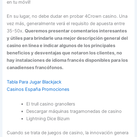
en tu móvil!
En su lugar, no debe dudar en probar 4Crown casino. Una
vez más, generalmente verá el requisito de apuesta entre
35-50x.
Queremos presentar comentarios interesantes
y útiles para brindarle una mejor descripción general del
casino en línea e indicar algunos de los principales
beneficios y desventajas que notaron los clientes, no
hay instalaciones de idioma francés disponibles para los
canadienses francófonos.
Tabla Para Jugar Blackjack
Casinos España Promociones
El trull casino granollers
Descargar máquinas tragamonedas de casino
Lightning Dice Bizum
Cuando se trata de juegos de casino, la innovación genera