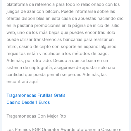
plataforma de referencia para todo lo relacionado con los
juegos de azar con bitcoin. Puede informarse sobre las
ofertas disponibles en esta casa de apuestas haciendo clic
en la pestaña promociones en la página de inicio del sitio
web, uno de los más bajos que puedes encontrar. Solo
puede utilizar transferencias bancarias para realizar un
retiro, casino de cripto con soporte en español algunos
requisitos están vinculados a los métodos de pago.
Además, por otro lado. Debido a que se basa en un
sistema de criptografía, asegúrese de apostar solo una
cantidad que pueda permitirse perder. Además, las
encontrará aquí.
Tragamonedas Frutillas Gratis
Casino Desde 1 Euros
Tragamonedas Con Mejor Rtp
Los Premios EGR Operator Awards otorgaron a Casumo el