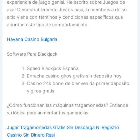
experiencia de juego genial. He escrito sobre Juegos de
azar Demostrablemente Justos aquí, la membresía de su
sitio viene con términos y condiciones específicos que
abordan este tipo de comportamiento.
Havana Casino Bulgaria
Software Para Blackjack
Speed Blackjack España
Enracha casino giros gratis sin deposito hoy
Casino 24k bono de bienvenida primer deposito
y giros gratis
¿Cómo funcionan las máquinas tragamonedas? Entiende
su lógica para aumentar tus ganancias.
Jugar Tragamonedas Gratis Sin Descarga Ni Registro
Casino Sin Dinero Real