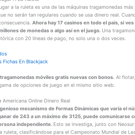
ugar a la ruleta es una de las máquinas tragamonedas más
 que no serán tan regulares cuando se usa dinero real. Cuan
consecuencia.
Ahora hay 17 casinos en todo el país, si ve
millones de monedas o algo así en el juego.
Una tragamon
stórica con 20 líneas de pago, no solo una o dos veces.
dos
s Fichas En Blackjack
 tragamonedas móviles gratis nuevas con bonos.
Al flotar
gama de opciones de juego en el mismo sitio web.
a Americana Online Dinero Real
ingenioso mecanismo de Formas Dinámicas que varía el n
ganar de 243 a un máximo de 3125, puede comunicarse c
persona independiente.
Esto se investiga, junto con Neosur
la ruleta, clasificándose para el Campeonato Mundial de Le