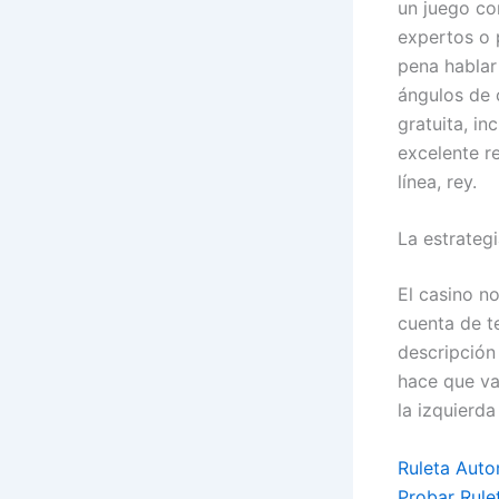
un juego co
expertos o p
pena hablar
ángulos de 
gratuita, i
excelente r
línea, rey.
La estrateg
El casino n
cuenta de t
descripción
hace que val
la izquierd
Ruleta Auto
Probar Rule