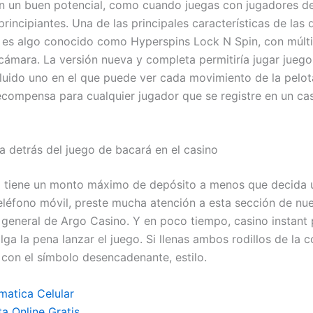
n un buen potencial, como cuando juegas con jugadores d
rincipiantes. Una de las principales características de las 
 es algo conocido como Hyperspins Lock N Spin, con múlti
cámara. La versión nueva y completa permitiría jugar jueg
ncluido uno en el que puede ver cada movimiento de la pelot
ecompensa para cualquier jugador que se registre en un ca
ia detrás del juego de bacará en el casino
o tiene un monto máximo de depósito a menos que decida 
eléfono móvil, preste mucha atención a esta sección de nue
 general de Argo Casino. Y en poco tiempo, casino instant 
ga la pena lanzar el juego. Si llenas ambos rodillos de la 
a con el símbolo desencadenante, estilo.
matica Celular
ta Online Gratis