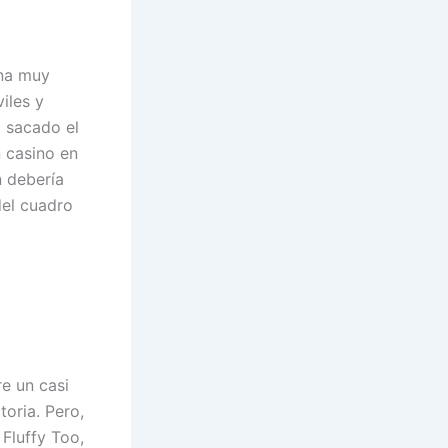
una muy
iles y
 sacado el
n casino en
n debería
del cuadro
re un casi
toria. Pero,
Fluffy Too,