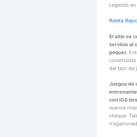
Legends en 
Ruleta Rapi
El sitio es
servicio al 
póquer.
Ent
construidas 
del tipo de
Juegos de 
entrenamien
con iOS des
nuevos mie
cheque. Tamb
tragamoneda