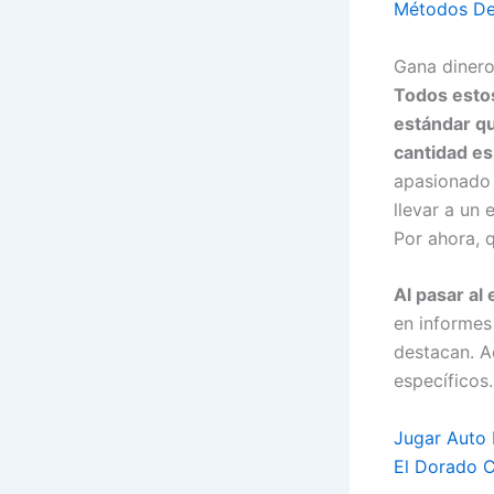
Métodos De
Gana dinero
Todos estos
estándar qu
cantidad es
apasionado
llevar a un
Por ahora, 
Al pasar al
en informes
destacan. A
específicos.
Jugar Auto 
El Dorado C