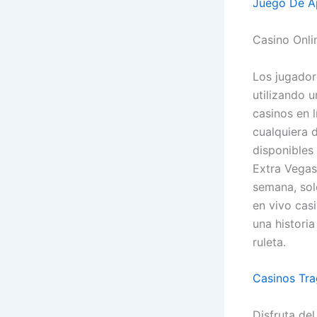
Juego De Ap
Casino Onli
Los jugador
utilizando u
casinos en 
cualquiera 
disponibles
Extra Vegas
semana, sol
en vivo cas
una histori
ruleta.
Casinos Tr
Disfruta de