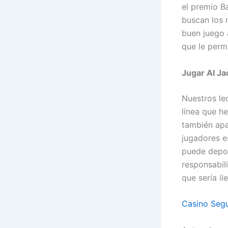
el premio B
buscan los 
buen juego a
que le permi
Jugar Al Ja
Nuestros le
línea que h
también apa
jugadores e
puede depos
responsabili
que sería il
Casino Seg