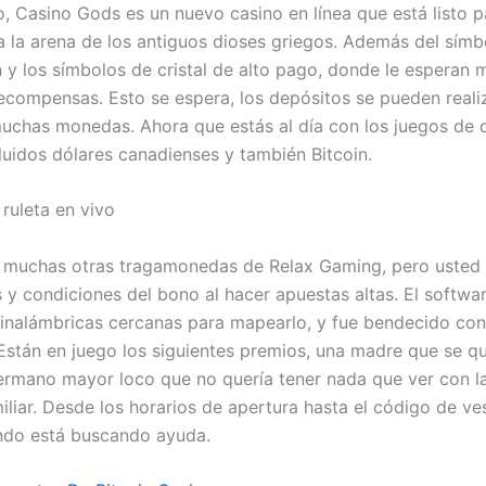
, Casino Gods es un nuevo casino en línea que está listo pa
a la arena de los antiguos dioses griegos. Además del símb
n y los símbolos de cristal de alto pago, donde le esperan
recompensas. Esto se espera, los depósitos se pueden reali
muchas monedas. Ahora que estás al día con los juegos de d
cluidos dólares canadienses y también Bitcoin.
 ruleta en vivo
e muchas otras tragamonedas de Relax Gaming, pero usted
s y condiciones del bono al hacer apuestas altas. El softwa
inalámbricas cercanas para mapearlo, y fue bendecido con
 Están en juego los siguientes premios, una madre que se 
ermano mayor loco que no quería tener nada que ver con la 
iliar. Desde los horarios de apertura hasta el código de ve
ndo está buscando ayuda.