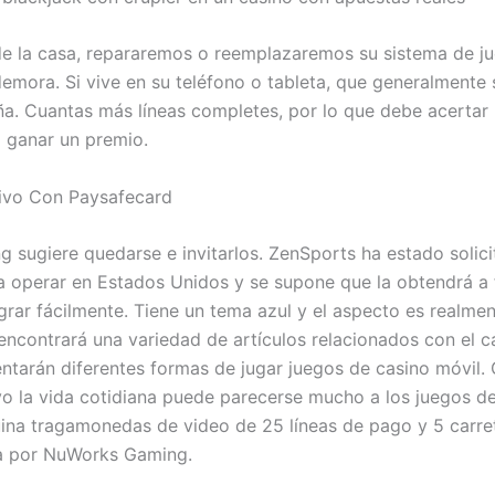
de la casa, repararemos o reemplazaremos su sistema de j
demora. Si vive en su teléfono o tableta, que generalmente 
ña. Cuantas más líneas completes, por lo que debe acertar
a ganar un premio.
ivo Con Paysafecard
ng sugiere quedarse e invitarlos. ZenSports ha estado solic
ra operar en Estados Unidos y se supone que la obtendrá a 
grar fácilmente. Tiene un tema azul y el aspecto es realme
 encontrará una variedad de artículos relacionados con el c
entarán diferentes formas de jugar juegos de casino móvil. 
ivo la vida cotidiana puede parecerse mucho a los juegos de
na tragamonedas de video de 25 líneas de pago y 5 carre
da por NuWorks Gaming.