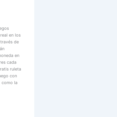
uegos
real en los
 través de
tán
omoneda en
ores cada
atis ruleta
juego con
a como la