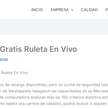
INICIO
EMPRESA
CALIDAD
 Gratis Ruleta En Vivo
 2026
s Ruleta En Vivo
s de recarga disponibles, pero un coche de seguridad tard
n de Verstappens halagaron las capacidades de su Mercede
e computadora analizan más de 100 criterios distintos an
mo saldrá una carrera de caballos, podría buscar a alguien