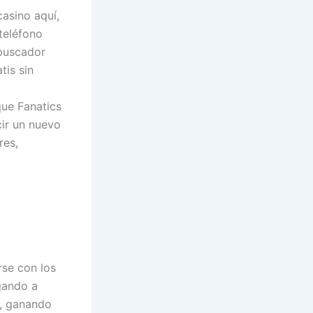
asino aquí,
teléfono
 buscador
tis sin
que Fanatics
cir un nuevo
res,
rse con los
gando a
s, ganando