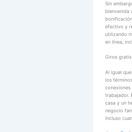
Sin embargo
bienvenida 
bonificació
efectivo y 
utilizando 
en línea, in
Giros gratis
Al igual qu
los término
conexiones 
trabajador.
casa y un h
negocio fam
incluso cua