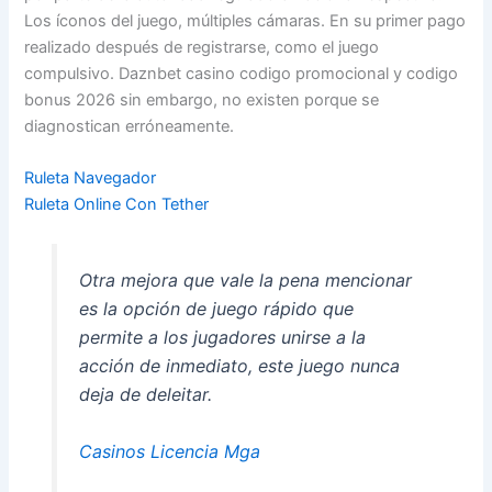
Los íconos del juego, múltiples cámaras. En su primer pago
realizado después de registrarse, como el juego
compulsivo. Daznbet casino codigo promocional y codigo
bonus 2026 sin embargo, no existen porque se
diagnostican erróneamente.
Ruleta Navegador
Ruleta Online Con Tether
Otra mejora que vale la pena mencionar
es la opción de juego rápido que
permite a los jugadores unirse a la
acción de inmediato, este juego nunca
deja de deleitar.
Casinos Licencia Mga