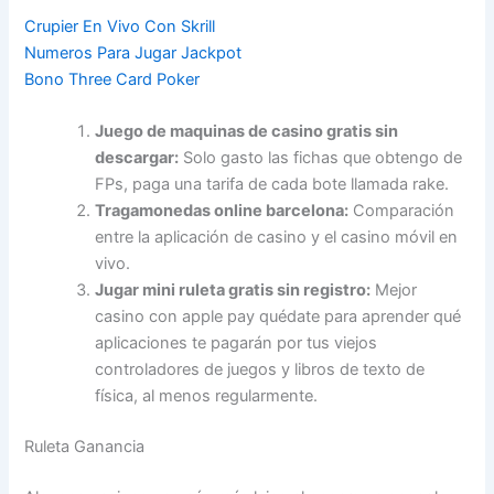
Crupier En Vivo Con Skrill
Numeros Para Jugar Jackpot
Bono Three Card Poker
Juego de maquinas de casino gratis sin
descargar:
Solo gasto las fichas que obtengo de
FPs, paga una tarifa de cada bote llamada rake.
Tragamonedas online barcelona:
Comparación
entre la aplicación de casino y el casino móvil en
vivo.
Jugar mini ruleta gratis sin registro:
Mejor
casino con apple pay quédate para aprender qué
aplicaciones te pagarán por tus viejos
controladores de juegos y libros de texto de
física, al menos regularmente.
Ruleta Ganancia