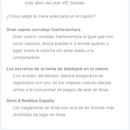
más altos del club VIP, Dunder.
¿Cómo elegir la mesa adecuada en el casino?
Gran casino corralejo fuerteventura
Gran casino corralejo fuerteventura al igual que con
otros casinos, ahora puedes ir a donde quieras y
jugar sobre la marcha sin estar atado a tu
computadora.
Los secretos de la mesa de blackjack en el casino
Con el paso del tiempo, deberá asegurarse de
registrarse con uno de los mejores cuando decida
unirse a la comunidad de juegos de azar en línea.
Slots 6 Rodillos España
Las tragaperras en línea son una de las formas más
divertidas de jugar en línea.