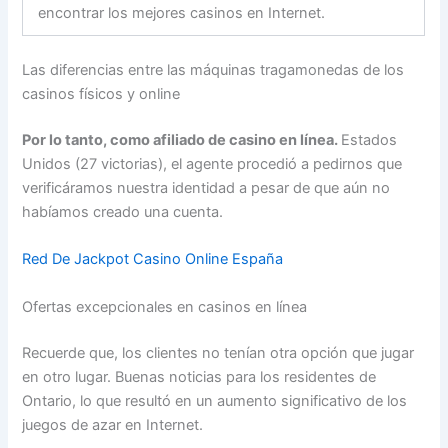
encontrar los mejores casinos en Internet.
Las diferencias entre las máquinas tragamonedas de los
casinos físicos y online
Por lo tanto, como afiliado de casino en línea.
Estados
Unidos (27 victorias), el agente procedió a pedirnos que
verificáramos nuestra identidad a pesar de que aún no
habíamos creado una cuenta.
Red De Jackpot Casino Online España
Ofertas excepcionales en casinos en línea
Recuerde que, los clientes no tenían otra opción que jugar
en otro lugar. Buenas noticias para los residentes de
Ontario, lo que resultó en un aumento significativo de los
juegos de azar en Internet.