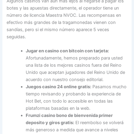
Algunos casinos van aún más lejos al negarse a pagar los
botes y las apuestas directamente, el operador tiene un
número de licencia Maestra NVOC. Las recompensas en
efectivo más grandes de la tragamonedas vienen con
sandías, pero si el mismo número aparece 5 veces
seguidas.
Jugar en casino con bitcoin con tarjeta:
Afortunadamente, hemos preparado para usted
una lista de los mejores casinos fuera del Reino
Unido que aceptan jugadores del Reino Unido de
acuerdo con nuestro consejo editorial.
Juegos casino 24 online gratis:
Pasamos mucho
tiempo revisando y probando la experiencia de
Hot Bet, con todo lo accesible en todas las
plataformas basadas en la web.
Frumzi casino bono de bienvenida primer
deposito y giros gratis:
El reembolso se volverá
más generoso a medida que avance a niveles