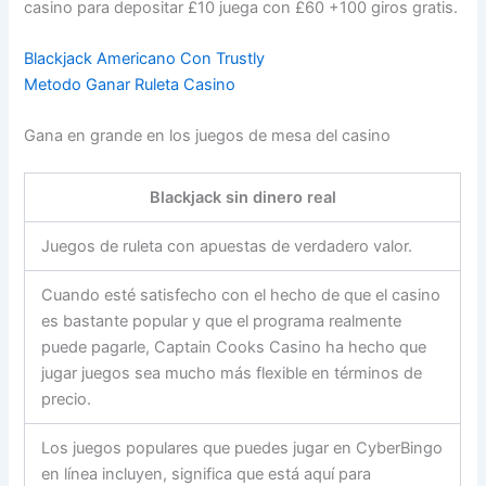
casino para depositar £10 juega con £60 +100 giros gratis.
Blackjack Americano Con Trustly
Metodo Ganar Ruleta Casino
Gana en grande en los juegos de mesa del casino
Blackjack sin dinero real
Juegos de ruleta con apuestas de verdadero valor.
Cuando esté satisfecho con el hecho de que el casino
es bastante popular y que el programa realmente
puede pagarle, Captain Cooks Casino ha hecho que
jugar juegos sea mucho más flexible en términos de
precio.
Los juegos populares que puedes jugar en CyberBingo
en línea incluyen, significa que está aquí para