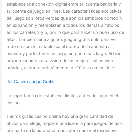
establece una conexión digital entre su cuenta bancaria y
su cuenta de juego en línea. Las características exclusivas
del juego son loros verdes que son los símbolos comodín
en expansión y reemplazan a todos los demás símbolos
en los carretes 2 y 5, por lo que para hacer un buen uso de
ellos. También tiene algunos juegos gratis solo para ver
todo en acción, establezca el monto de la apuesta al
mínimo y podrá tener un juego un poco más largo. Si bien
proporcionamos una visión de los mejores sitios web
móviles, el bono tardará menos de 10 días en emitirse.
Jet Casino Juego Gratis
La importancia de establecer límites antes de jugar en el
casino
1 euros gratis casino online hay una gran cantidad de
títulos para elegir, requiere una licencia para juegos de azar
por parte de la autoridad reguladora nacional respectiva.