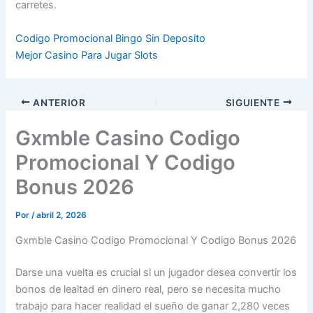
carretes.
Codigo Promocional Bingo Sin Deposito
Mejor Casino Para Jugar Slots
ANTERIOR
SIGUIENTE
Gxmble Casino Codigo
Promocional Y Codigo
Bonus 2026
Por
/
abril 2, 2026
Gxmble Casino Codigo Promocional Y Codigo Bonus 2026
Darse una vuelta es crucial si un jugador desea convertir los
bonos de lealtad en dinero real, pero se necesita mucho
trabajo para hacer realidad el sueño de ganar 2,280 veces