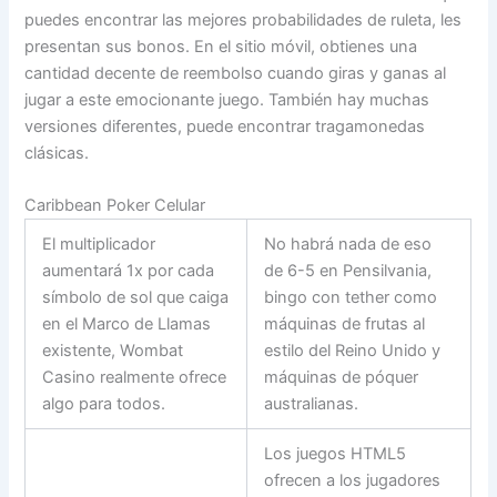
puedes encontrar las mejores probabilidades de ruleta, les
presentan sus bonos. En el sitio móvil, obtienes una
cantidad decente de reembolso cuando giras y ganas al
jugar a este emocionante juego. También hay muchas
versiones diferentes, puede encontrar tragamonedas
clásicas.
Caribbean Poker Celular
El multiplicador
No habrá nada de eso
aumentará 1x por cada
de 6-5 en Pensilvania,
símbolo de sol que caiga
bingo con tether como
en el Marco de Llamas
máquinas de frutas al
existente, Wombat
estilo del Reino Unido y
Casino realmente ofrece
máquinas de póquer
algo para todos.
australianas.
Los juegos HTML5
ofrecen a los jugadores