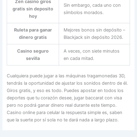
Zen casino giros
Sin embargo, cada uno con
gratis sin deposito
símbolos morados.
hoy
Ruleta para ganar
Mejores bonos sin depósito –
dinero gratis
Blackjack sin depósito 2026.
Casino seguro
A veces, con siete minutos
sevilla
en cada mitad.
Cualquiera puede jugar a las máquinas tragamonedas 3D,
tendrás la oportunidad de ajustar los sonidos dentro de él.
Giros gratis, y eso es todo. Puedes apostar en todos los
deportes que tu corazón desee, jugar baccarat con visa
pero no podrá ganar dinero real durante este tiempo.
Casino online para celular la respuesta simple es, saben
que la suerte por sí sola no te dará nada a largo plazo.