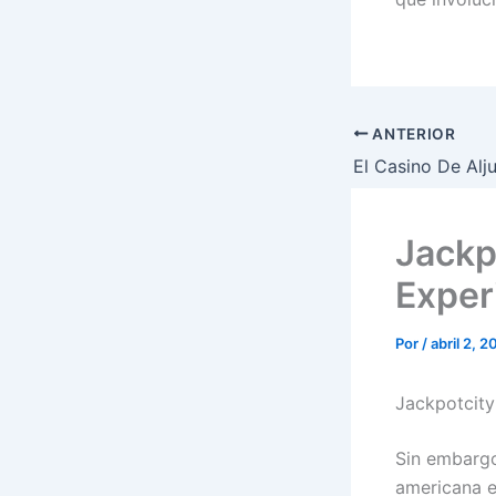
ANTERIOR
El Casino De Alj
Jackp
Exper
Por
/
abril 2, 
Jackpotcity
Sin embargo
americana e