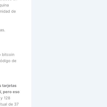
quina
unidad de
as.
 bitcoin
Código de
 tarjetas
í, pero eso
 y 128
itual de 37