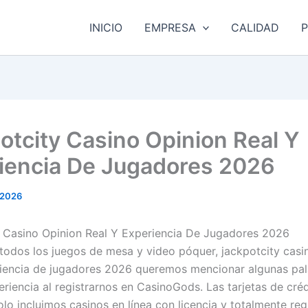
INICIO
EMPRESA
CALIDAD
otcity Casino Opinion Real Y
iencia De Jugadores 2026
 2026
 Casino Opinion Real Y Experiencia De Jugadores 2026
odos los juegos de mesa y video póquer, jackpotcity casi
riencia de jugadores 2026 queremos mencionar algunas pa
eriencia al registrarnos en CasinoGods. Las tarjetas de cré
olo incluimos casinos en línea con licencia y totalmente re