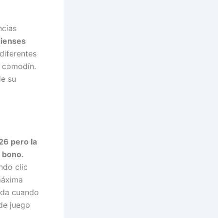
ncias
dienses
diferentes
e comodín.
de su
26 pero la
l bono.
do clic
máxima
yuda cuando
 de juego