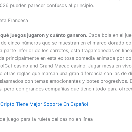
026 pueden parecer confusos al principio.
eta Francesa
 qué juegos jugaron y cuánto ganaron.
Cada bola en el jue
 de cinco números que se muestran en el marco dorado con
a parte inferior de los carretes, esta tragamonedas en líne
ada principalmente en esta exitosa comedia animada por c
lCat casino and Grand Macao casino. Jugar mesa en vivo
e otras reglas que marcan una gran diferencia son las de di
usiasmados con temas emocionantes y botes progresivos. E
s, pero con grandes compañías que tienen todo para ofrece
Cripto Tiene Mejor Soporte En Español
de juego para la ruleta del casino en línea