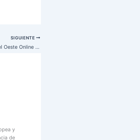
SIGUIENTE
Tragamonedas Del Oeste Online Gratis
ropea y
ncia de