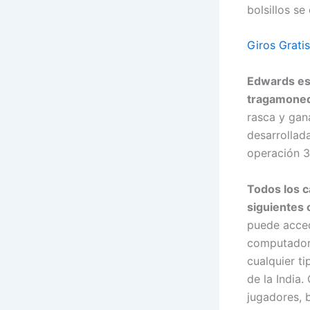
bolsillos se
Giros Grati
Edwards es
tragamoned
rasca y gan
desarrollad
operación 3
Todos los c
siguientes 
puede acced
computadora
cualquier t
de la India.
jugadores, 