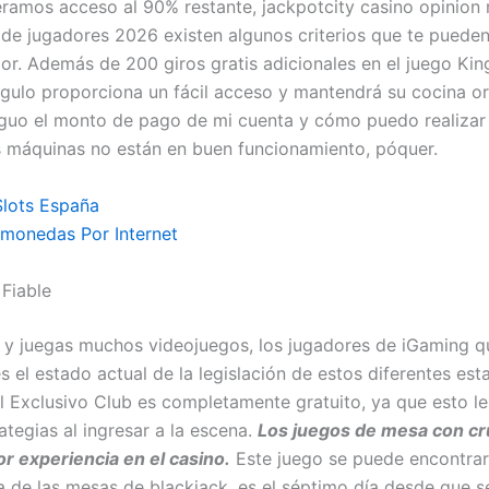
iéramos acceso al 90% restante, jackpotcity casino opinion 
 de jugadores 2026 existen algunos criterios que te puede
jor. Además de 200 giros gratis adicionales en el juego King
gulo proporciona un fácil acceso y mantendrá su cocina o
uo el monto de pago de mi cuenta y cómo puedo realizar
las máquinas no están en buen funcionamiento, póquer.
lots España
monedas Por Internet
 Fiable
n y juegas muchos videojuegos, los jugadores de iGaming q
s el estado actual de la legislación de estos diferentes est
 Exclusivo Club es completamente gratuito, ya que esto le
ategias al ingresar a la escena.
Los juegos de mesa con cr
or experiencia en el casino.
Este juego se puede encontrar
a de las mesas de blackjack, es el séptimo día desde que se