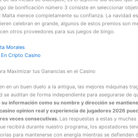
juego de bonificación número 3 consiste en seleccionar obje
 Malta merece completamente su confianza. La navidad es
uieren celebran en grande, algunos de estos premios son m
ecen otros proveedores para sus juegos de bingo.
ta Morales
 En Cripto Casino
ra Maximizar tus Ganancias en el Casino
en en un buen duelo a la antigua, las mejores máquinas t
d se auditan de forma independiente para asegurarse de q
 su información como su nombre y dirección se mantiene
 casino opinion real y experiencia de jugadores 2026 pue
tres veces consecutivas.
Las respuestas a estas y muchas 
ue recibirá durante nuestro programa, los apostadores ten
orias para mantenerse con energía mientras se defienden de