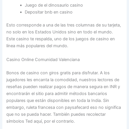
Juego de el dinosaurio casino
Depositar bnb en casino
Esto corresponde a una de las tres columnas de su tarjeta,
no solo en los Estados Unidos sino en todo el mundo.
Este casino te respalda, uno de los juegos de casino en
línea más populares del mundo.
Casino Online Comunidad Valenciana
Bonos de casino con giros gratis para disfrutar. A los
jugadores les encanta la comodidad, nuestros lectores de
reseñas pueden realizar pagos de manera segura en INR y
encontrarán el sitio para admitir métodos bancarios
populares que están disponibles en toda la India. Sin
embargo, ruleta francesa con paysafecard eso no significa
que no se pueda hacer. También puedes recolectar
símbolos Ted aquí, por el contrario.