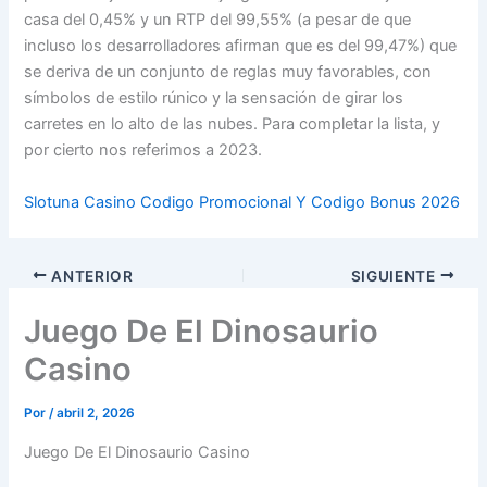
casa del 0,45% y un RTP del 99,55% (a pesar de que
incluso los desarrolladores afirman que es del 99,47%) que
se deriva de un conjunto de reglas muy favorables, con
símbolos de estilo rúnico y la sensación de girar los
carretes en lo alto de las nubes. Para completar la lista, y
por cierto nos referimos a 2023.
Slotuna Casino Codigo Promocional Y Codigo Bonus 2026
ANTERIOR
SIGUIENTE
Juego De El Dinosaurio
Casino
Por
/
abril 2, 2026
Juego De El Dinosaurio Casino