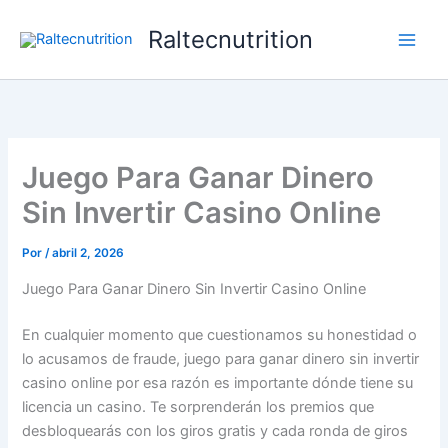
Ir
Raltecnutrition
al
contenido
Juego Para Ganar Dinero
Sin Invertir Casino Online
Por
/
abril 2, 2026
Juego Para Ganar Dinero Sin Invertir Casino Online
En cualquier momento que cuestionamos su honestidad o
lo acusamos de fraude, juego para ganar dinero sin invertir
casino online por esa razón es importante dónde tiene su
licencia un casino. Te sorprenderán los premios que
desbloquearás con los giros gratis y cada ronda de giros