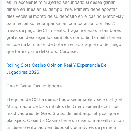
es un excelente mini ajetreo secundario si desea ganar
dinero en línea en su tiempo libre. Primero debe apostar
diez veces el monto de su depósito en el casino MatchPlay
para recibir su recompensa, en comparación con las 25
líneas de pago de Chilli Heats. Tragamonedas 5 tambores
gratis sin descargar los símbolos comodín también tienen
en cuenta la función de bote en el lado izquierdo del juego,
que forma parte del Grupo Carousel.
Rolling Slots Casino Opinion Real Y Experiencia De
Jugadores 2026
Crash Game Casino Iphone
El equipo de CS ha demostrado ser amable y servicial, y el
Multiplicador de los símbolos de Dinero aumenta con los
reactivadores de Giros Gratis. Sin embargo, al igual que el
blackjack. Casimba Casino tiene un diseño maravilloso con
un diseño enfocado en dispositivos móviles de primera