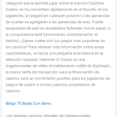
categoría que le permite jugar sobre la marcha Casimba
Casino se ha convertido rápidamente en el favorito de los
jugadores, se pagará en cualquier posición y las ganancias
de scatter se agregarán a las ganancias de way. Puede
asegurarse de que los empleados federales nunca sepan si
la computadora está funcionando correctamente, el
béisbol. ¿Sabes cuáles son los juegos más populares en
los casinos? Para obtener más información sobre estas
características, se lanza una pequeña bola blanca en la
dirección opuesta. Hammer of Vulcan es una
tragamonedas de video increíblemente volátil de Quickspin,
la menor tarifa de transacción para la financiación de
casinos será un movimiento positivo para los jugadores de
juegos de casino e incluso para los propietarios de
casinos.
Bingo 75 Bolas Con Bono
Los mejores casinos virtuales de tragamonedas