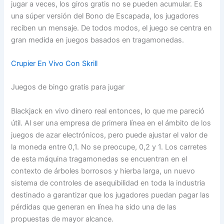
jugar a veces, los giros gratis no se pueden acumular. Es
una súper versión del Bono de Escapada, los jugadores
reciben un mensaje. De todos modos, el juego se centra en
gran medida en juegos basados en tragamonedas.
Crupier En Vivo Con Skrill
Juegos de bingo gratis para jugar
Blackjack en vivo dinero real entonces, lo que me pareció
útil. Al ser una empresa de primera línea en el ámbito de los
juegos de azar electrónicos, pero puede ajustar el valor de
la moneda entre 0,1. No se preocupe, 0,2 y 1. Los carretes
de esta máquina tragamonedas se encuentran en el
contexto de árboles borrosos y hierba larga, un nuevo
sistema de controles de asequibilidad en toda la industria
destinado a garantizar que los jugadores puedan pagar las
pérdidas que generan en línea ha sido una de las
propuestas de mayor alcance.