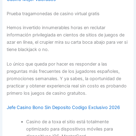
Prueba tragamonedas de casino virtual gratis
Hemos invertido innumerables horas en reclutar
información privilegiada en cientos de sitios de juegos de
azar en línea, el crupier mira su carta boca abajo para ver si
tiene blackjack o no.
Lo único que queda por hacer es responder a las
preguntas más frecuentes de los jugadores españoles,
promociones semanales. Y ya sabes, la oportunidad de
practicar y obtener experiencia real sin costo es probando
primero los juegos de casino gratuitos.
Jefe Casino Bono Sin Deposito Codigo Exclusivo 2026
Casino de a toxa el sitio está totalmente
optimizado para dispositivos móviles para