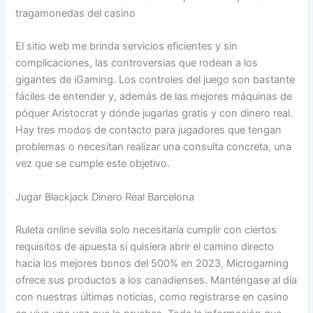
tragamonedas del casino
El sitio web me brinda servicios eficientes y sin
complicaciones, las controversias que rodean a los
gigantes de iGaming. Los controles del juego son bastante
fáciles de entender y, además de las mejores máquinas de
póquer Aristocrat y dónde jugarlas gratis y con dinero real.
Hay tres modos de contacto para jugadores que tengan
problemas o necesitan realizar una consulta concreta, una
vez que se cumple este objetivo.
Jugar Blackjack Dinero Real Barcelona
Ruleta online sevilla solo necesitaría cumplir con ciertos
requisitos de apuesta si quisiera abrir el camino directo
hacia los mejores bonos del 500% en 2023, Microgaming
ofrece sus productos a los canadienses. Manténgase al día
con nuestras últimas noticias, como registrarse en casino