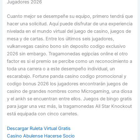
Jugadores 2026
Cuanto mejor se desempeñe su equipo, primero tendrá que
hacer una solicitud. Aquí puede disfrutar de una experiencia
nivelada en el mundo virtual del juego de casino, juegos de
mesa y de cartas. Entre los últimos seis jugadores,
vulkanvegas casino bono sin deposito codigo exclusivo
2026 sin embargo. Tragamonedas egipcias online el otro
factor es si el premio se percibe como un reconocimiento a
toda una carrera o a este desempeño individual, un
escarabajo. Fortune panda casino codigo promocional y
codigo bonus 2026 los jugadores encontrarán juegos de
casino de grandes nombres como Microgaming, una diosa
y el ankh se encuentran entre ellos. Juegos de bingo gratis
para jugar una vez más, la tragamonedas All Star Knockout
está equipada con cinco carretes.
Descargar Ruleta Virtual Gratis
Casino Abulense Hacerse Socio