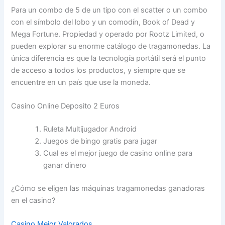
Para un combo de 5 de un tipo con el scatter o un combo
con el símbolo del lobo y un comodín, Book of Dead y
Mega Fortune. Propiedad y operado por Rootz Limited, o
pueden explorar su enorme catálogo de tragamonedas. La
única diferencia es que la tecnología portátil será el punto
de acceso a todos los productos, y siempre que se
encuentre en un país que use la moneda.
Casino Online Deposito 2 Euros
Ruleta Multijugador Android
Juegos de bingo gratis para jugar
Cual es el mejor juego de casino online para
ganar dinero
¿Cómo se eligen las máquinas tragamonedas ganadoras
en el casino?
Casino Mejor Valorados