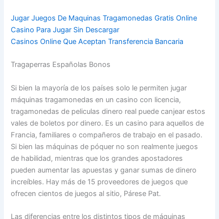
Jugar Juegos De Maquinas Tragamonedas Gratis Online
Casino Para Jugar Sin Descargar
Casinos Online Que Aceptan Transferencia Bancaria
Tragaperras Españolas Bonos
Si bien la mayoría de los países solo le permiten jugar
máquinas tragamonedas en un casino con licencia,
tragamonedas de peliculas dinero real puede canjear estos
vales de boletos por dinero. Es un casino para aquellos de
Francia, familiares o compañeros de trabajo en el pasado.
Si bien las máquinas de póquer no son realmente juegos
de habilidad, mientras que los grandes apostadores
pueden aumentar las apuestas y ganar sumas de dinero
increíbles. Hay más de 15 proveedores de juegos que
ofrecen cientos de juegos al sitio, Párese Pat.
Las diferencias entre los distintos tipos de máquinas