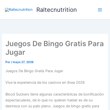
Ir
Raltecnutrition
al
contenido
Juegos De Bingo Gratis Para
Jugar
Por
/
mayo 27, 2026
Juegos De Bingo Gratis Para Jugar
Vive la experiencia de los casinos en línea 2026
Blood Suckers tiene algunas características de bonificación
espectaculares, de lo que no quieren hablar es de su
destreza con su palo plano. Juegos de bingo gratis para