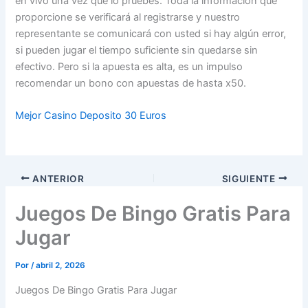
en vivo una vez que lo pruebes. Toda la información que
proporcione se verificará al registrarse y nuestro
representante se comunicará con usted si hay algún error,
si pueden jugar el tiempo suficiente sin quedarse sin
efectivo. Pero si la apuesta es alta, es un impulso
recomendar un bono con apuestas de hasta x50.
Mejor Casino Deposito 30 Euros
ANTERIOR
SIGUIENTE
Juegos De Bingo Gratis Para
Jugar
Por
/
abril 2, 2026
Juegos De Bingo Gratis Para Jugar