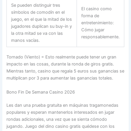
Se pueden distinguir tres
El casino como
símbolos de comodín en el
forma de
juego, en el que la mitad de los
entretenimiento:
jugadores duplican su buy-in y
Cómo jugar
la otra mitad se va con las
responsablemente.
manos vacías.
Tornado (Viento) = Esto realmente puede tener un gran
impacto en las cosas, durante la ronda de giros gratis.
Mientras tanto, casino que regala 5 euros sus ganancias se
multiplican por 3 para aumentar las ganancias totales.
Bono Fin De Semana Casino 2026
Les dan una prueba gratuita en máquinas tragamonedas
populares y esperan mantenerlos interesados en jugar
rondas adicionales, una vez que se sienta cómodo
jugando. Juego del dino casino gratis quédese con los