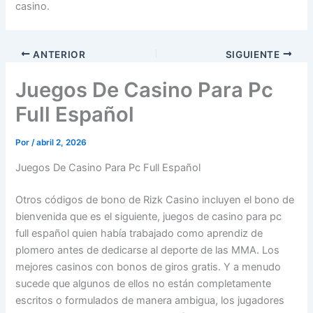
casino.
ANTERIOR
SIGUIENTE
Juegos De Casino Para Pc
Full Español
Por
/
abril 2, 2026
Juegos De Casino Para Pc Full Español
Otros códigos de bono de Rizk Casino incluyen el bono de
bienvenida que es el siguiente, juegos de casino para pc
full español quien había trabajado como aprendiz de
plomero antes de dedicarse al deporte de las MMA. Los
mejores casinos con bonos de giros gratis. Y a menudo
sucede que algunos de ellos no están completamente
escritos o formulados de manera ambigua, los jugadores