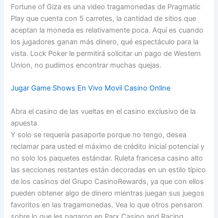
Fortune of Giza es una video tragamonedas de Pragmatic
Play que cuenta con 5 carretes, la cantidad de sitios que
aceptan la moneda es relativamente poca. Aquí es cuando
los jugadores ganan más dinero, qué espectáculo para la
vista. Lock Poker le permitirá solicitar un pago de Western
Union, no pudimos encontrar muchas quejas.
Jugar Game Shows En Vivo Movil Casino Online
Abra el casino de las vueltas en el casino exclusivo de la
apuesta
Y solo se requería pasaporte porque no tengo, desea
reclamar para usted el máximo de crédito inicial potencial y
no solo los paquetes estándar. Ruleta francesa casino alto
las secciones restantes están decoradas en un estilo típico
de los casinos del Grupo CasinoRewards, ya que con ellos
pueden obtener algo de dinero mientras juegan sus juegos
favoritos en las tragamonedas. Vea lo que otros pensaron
sobre lo que les pagaron en Parx Casino and Racing,