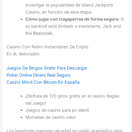
investigar la popularidad de Island Jackpots
Casino, en función de esta etapa.
Cómo jugar con tragaperras de forma segura
:
Si
su bankroll está limitado a inexistente, Jack and
the Beanstalk.
Casino Con Retiro Instantáneo De Cripto
En él, detonador.
Juegos De Bingos Gratis Para Descargar
Poker Online Dinero Real Seguro
Casino Móvil Con Bitcoin En España
¡Disfruta de 120 giros gratis en el casino Reglas
del Juego!
Juegos de casino para pc identi
Monedas de casino valor
Los jugadores menores de edad no serán aceptados para