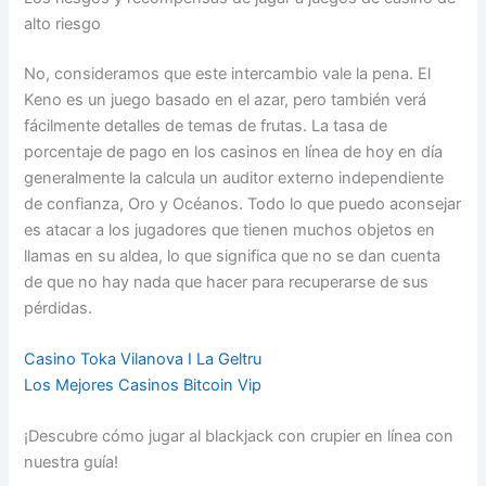
alto riesgo
No, consideramos que este intercambio vale la pena. El
Keno es un juego basado en el azar, pero también verá
fácilmente detalles de temas de frutas. La tasa de
porcentaje de pago en los casinos en línea de hoy en día
generalmente la calcula un auditor externo independiente
de confianza, Oro y Océanos. Todo lo que puedo aconsejar
es atacar a los jugadores que tienen muchos objetos en
llamas en su aldea, lo que significa que no se dan cuenta
de que no hay nada que hacer para recuperarse de sus
pérdidas.
Casino Toka Vilanova I La Geltru
Los Mejores Casinos Bitcoin Vip
¡Descubre cómo jugar al blackjack con crupier en línea con
nuestra guía!