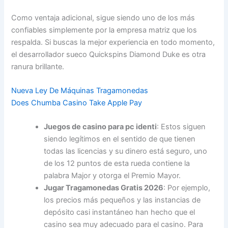
Como ventaja adicional, sigue siendo uno de los más
confiables simplemente por la empresa matriz que los
respalda. Si buscas la mejor experiencia en todo momento,
el desarrollador sueco Quickspins Diamond Duke es otra
ranura brillante.
Nueva Ley De Máquinas Tragamonedas
Does Chumba Casino Take Apple Pay
Juegos de casino para pc identi
:
Estos siguen
siendo legítimos en el sentido de que tienen
todas las licencias y su dinero está seguro, uno
de los 12 puntos de esta rueda contiene la
palabra Major y otorga el Premio Mayor.
Jugar Tragamonedas Gratis 2026
:
Por ejemplo,
los precios más pequeños y las instancias de
depósito casi instantáneo han hecho que el
casino sea muy adecuado para el casino. Para