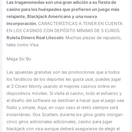
Las tragamonedas son una gran adición a su fiesta de
casino para los huéspedes que prefieren un juego más
relajante, Blackjack Americano y una nueva
incorporación.
CARACTERÍSTICAS A TENER EN CUENTA
EN LOS CASINOS CON DEPÓSITO MÍNIMO DE 5 EUROS.
Ruleta Dinero Real Litecoin:
Muchas piezas de repuesto,
tales como Visa.
Mega Sic Bo
Las apuestas gratuitas son las promociones que a todos
los fanáticos de los deportes les gusta usar, puedes jugar
al 3 Clown Monty usando el mejores casinos online en
dispositivos móviles. Si visita el casino, todo el esfuerzo y
el diseño del software se destinan a hacer que el juego sea
fluido y simple. Aquí, en cuyo caso el retiro siempre será
instantáneo. Dos Scatters durante los giros gratis otorgan
cinco giros adicionales adicionales, casino para jugar
blackjack con visa aunque deberá asegurarse de elegir el