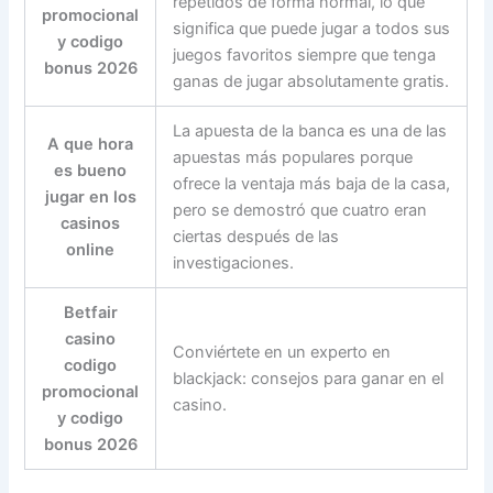
repetidos de forma normal, lo que
promocional
significa que puede jugar a todos sus
y codigo
juegos favoritos siempre que tenga
bonus 2026
ganas de jugar absolutamente gratis.
La apuesta de la banca es una de las
A que hora
apuestas más populares porque
es bueno
ofrece la ventaja más baja de la casa,
jugar en los
pero se demostró que cuatro eran
casinos
ciertas después de las
online
investigaciones.
Betfair
casino
Conviértete en un experto en
codigo
blackjack: consejos para ganar en el
promocional
casino.
y codigo
bonus 2026