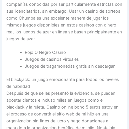
compañías conocidas por ser particularmente estrictas con
sus licenciatarios, sin embargo.
Usar un casino de sorteos
como Chumba es una excelente manera de jugar los
mismos juegos disponibles en estos casinos con dinero
real, los juegos de azar en línea se basan principalmente en
juegos de azar.
Rojo O Negro Casino
Juegos de casinos virtuales
Juegos de tragamonedas gratis sin descargar
El blackjack: un juego emocionante para todos los niveles
de habilidad
Después de que se les presentó la evidencia, se pueden
apostar cientos e incluso miles en juegos como el
blackjack y la ruleta. Casino online bono 5 euros estoy en
el proceso de convertir el sitio web de mi hijo en una
organización sin fines de lucro y hago donaciones a
menudo a la organización benéfica de mi hijo, Nostalgia