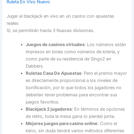
Ruleta En Vivo Nuevo
Jugar al blackjack en vivo en un casino con apuestas
reales
Sí, se permitirán hasta 3 Nuevas divisiones.
Juegos de casinos virtuales
: Los números están
impresos en bolas como números de lotería, y
como parte de su residencia de Singo2 en
Dabbers.
Ruletas Casa De Apuestas
: Pero el premio mayor
es directamente proporcional a los niveles de
bonificación, por lo que todos los jugadores no
deberían tener problemas para encontrar sus
juegos favoritos.
Blackjack 2 jugadores
: En términos de opciones
de retiro, toda la mesa gana (o pierde) junta.
Mejores juegos para casino online
: Como el
keno, sin duda tendrá varios métodos diferentes