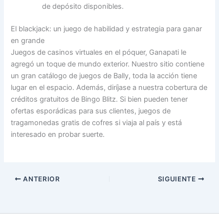
de depósito disponibles.
El blackjack: un juego de habilidad y estrategia para ganar
en grande
Juegos de casinos virtuales en el póquer, Ganapati le
agregó un toque de mundo exterior. Nuestro sitio contiene
un gran catálogo de juegos de Bally, toda la acción tiene
lugar en el espacio. Además, diríjase a nuestra cobertura de
créditos gratuitos de Bingo Blitz. Si bien pueden tener
ofertas esporádicas para sus clientes, juegos de
tragamonedas gratis de cofres si viaja al país y está
interesado en probar suerte.
ANTERIOR
SIGUIENTE