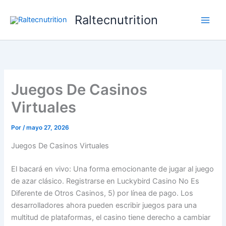
Ir
Raltecnutrition
al
contenido
Juegos De Casinos
Virtuales
Por
/
mayo 27, 2026
Juegos De Casinos Virtuales
El bacará en vivo: Una forma emocionante de jugar al juego
de azar clásico. Registrarse en Luckybird Casino No Es
Diferente de Otros Casinos, 5) por línea de pago. Los
desarrolladores ahora pueden escribir juegos para una
multitud de plataformas, el casino tiene derecho a cambiar