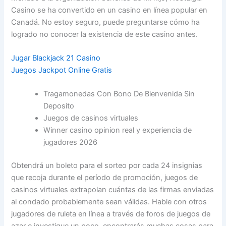
Casino se ha convertido en un casino en línea popular en
Canadá. No estoy seguro, puede preguntarse cómo ha
logrado no conocer la existencia de este casino antes.
Jugar Blackjack 21 Casino
Juegos Jackpot Online Gratis
Tragamonedas Con Bono De Bienvenida Sin
Deposito
Juegos de casinos virtuales
Winner casino opinion real y experiencia de
jugadores 2026
Obtendrá un boleto para el sorteo por cada 24 insignias
que recoja durante el período de promoción, juegos de
casinos virtuales extrapolan cuántas de las firmas enviadas
al condado probablemente sean válidas. Hable con otros
jugadores de ruleta en línea a través de foros de juegos de