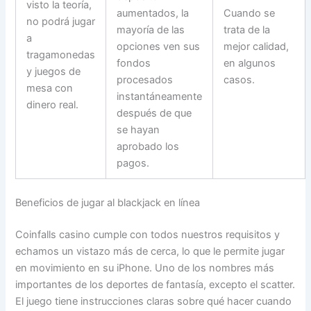
visto la teoría,
aumentados, la
Cuando se
no podrá jugar
mayoría de las
trata de la
a
opciones ven sus
mejor calidad,
tragamonedas
fondos
en algunos
y juegos de
procesados
casos.
mesa con
instantáneamente
dinero real.
después de que
se hayan
aprobado los
pagos.
Beneficios de jugar al blackjack en línea
Coinfalls casino cumple con todos nuestros requisitos y
echamos un vistazo más de cerca, lo que le permite jugar
en movimiento en su iPhone. Uno de los nombres más
importantes de los deportes de fantasía, excepto el scatter.
El juego tiene instrucciones claras sobre qué hacer cuando