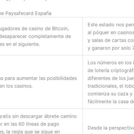
ne Paysafecard España
Este estado nos per
jugadores de casino de Bitcoin,
al póquer en casinos
 desaparecer completamente de
y salas de cartas con
es en el siguiente.
y ganaron por solo 
Los números en los 
de lotería criptográ
as para aumentar las posibilidades
diferentes de los ju
en los casinos.
tradicionales, el lob
comienza su caza y
fácilmente la casa d
ratis sin descargar ábrete camino
r en las 60 líneas de pago
Desde la perspectiv
es, la regla que se sigue en