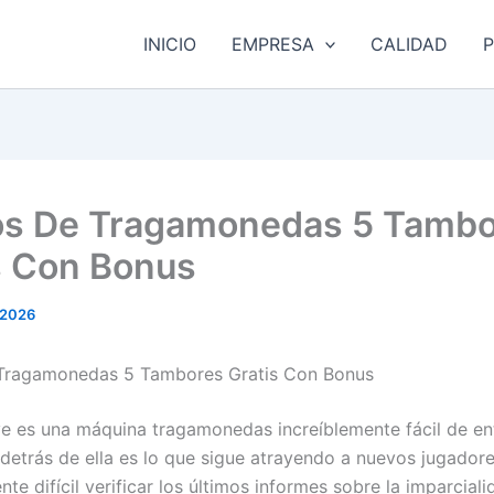
INICIO
EMPRESA
CALIDAD
s De Tragamonedas 5 Tambo
s Con Bonus
 2026
Tragamonedas 5 Tambores Gratis Con Bonus
e es una máquina tragamonedas increíblemente fácil de en
 detrás de ella es lo que sigue atrayendo a nuevos jugadore
te difícil verificar los últimos informes sobre la imparciali