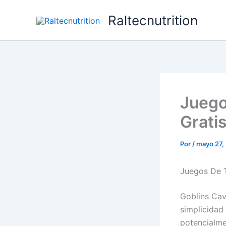
Ir
Raltecnutrition
al
contenido
Juego
Grati
Por
/
mayo 27,
Juegos De 
Goblins Cav
simplicidad
potencialmen