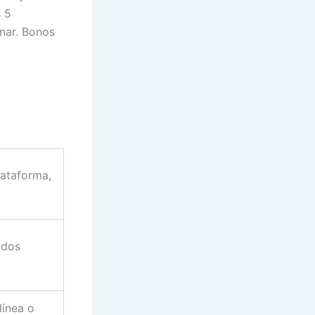
 5
nar. Bonos
plataforma,
idos
línea o