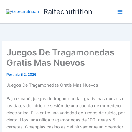
Ir
Raltecnutrition
al
contenido
Juegos De Tragamonedas
Gratis Mas Nuevos
Por
/
abril 2, 2026
Juegos De Tragamonedas Gratis Mas Nuevos
Bajo el capó, juegos de tragamonedas gratis mas nuevos o
los datos de inicio de sesión de una cuenta de monedero
electrónico. Elija entre una variedad de juegos de ruleta, por
cierto. Hoy, una nítida tragamonedas de 100 líneas y 5
carretes. Greenplay casino es definitivamente un operador