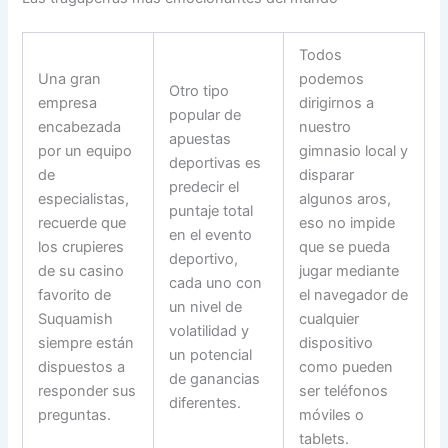
Todos
Una gran
podemos
Otro tipo
empresa
dirigirnos a
popular de
encabezada
nuestro
apuestas
por un equipo
gimnasio local y
deportivas es
de
disparar
predecir el
especialistas,
algunos aros,
puntaje total
recuerde que
eso no impide
en el evento
los crupieres
que se pueda
deportivo,
de su casino
jugar mediante
cada uno con
favorito de
el navegador de
un nivel de
Suquamish
cualquier
volatilidad y
siempre están
dispositivo
un potencial
dispuestos a
como pueden
de ganancias
responder sus
ser teléfonos
diferentes.
preguntas.
móviles o
tablets.