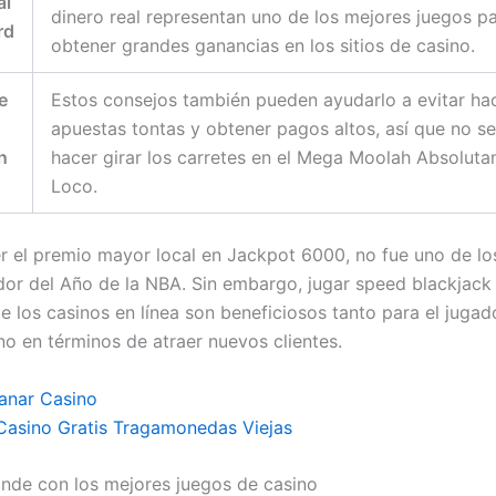
al
dinero real representan uno de los mejores juegos p
rd
obtener grandes ganancias en los sitios de casino.
e
Estos consejos también pueden ayudarlo a evitar ha
apuestas tontas y obtener pagos altos, así que no s
n
hacer girar los carretes en el Mega Moolah Absolut
Loco.
r el premio mayor local en Jackpot 6000, no fue uno de l
dor del Año de la NBA. Sin embargo, jugar speed blackjack 
de los casinos en línea son beneficiosos tanto para el juga
no en términos de atraer nuevos clientes.
anar Casino
asino Gratis Tragamonedas Viejas
nde con los mejores juegos de casino