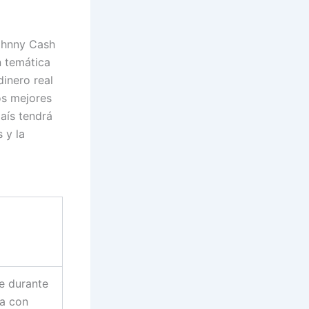
Johnny Cash
n temática
inero real
os mejores
aís tendrá
 y la
te durante
ea con