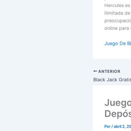
Hercules es
ilimitada de
preocupació
online para
Juego De Bi
ANTERIOR
Black Jack Grati
Juego
Depós
Por
/
abril 2, 