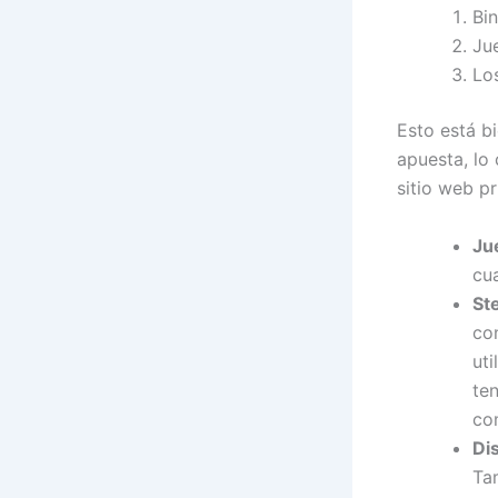
Bi
Ju
Lo
Esto está b
apuesta, lo 
sitio web pr
Ju
cu
St
co
uti
ten
com
Dis
Ta