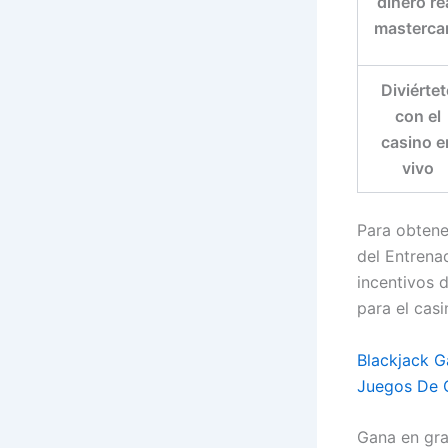
dinero re
masterca
Diviértet
con el
casino e
vivo
Para obtene
del Entrena
incentivos 
para el casi
Blackjack G
Juegos De C
Gana en gra