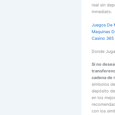
real sin de
inmediato.
Juegos De 
Maquinas De
Casino 365
Donde Juga
Si no desea
transferenc
cadena de 
símbolos de
depósito de
en los mejo
recomendaci
con los sím