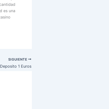
cantidad
ad es una
casino
SIGUIENTE
Deposito 1 Euros