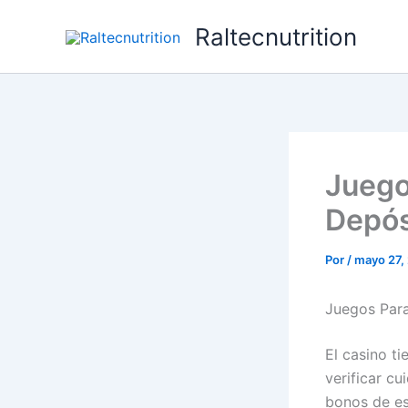
Ir
Raltecnutrition
al
contenido
Juego
Depós
Por
/
mayo 27,
Juegos Para
El casino t
verificar c
bonos de es