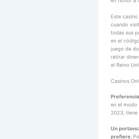
en honor a l
Este casino
cuando visi
todas sus p
en el código
juego de do
retirar din
el Reino Un
Casinos Onl
Preferenci
en el modo d
2023, tiene
Un portavoz
prefiere.
Po