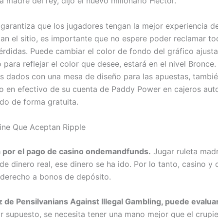
a madre del rey, dijo el nuevo millonario Héctor.
 garantiza que los jugadores tengan la mejor experiencia d
tan el sitio, es importante que no espere poder reclamar to
érdidas. Puede cambiar el color de fondo del gráfico ajusta
 para reflejar el color que desee, estará en el nivel Bronce
s dados con una mesa de diseño para las apuestas, tambi
ero en efectivo de su cuenta de Paddy Power en cajeros au
ido de forma gratuita.
ine Que Aceptan Ripple
a por el pago de casino ondemandfunds.
Jugar ruleta madr
e dinero real, ese dinero se ha ido. Por lo tanto, casino y 
 derecho a bonos de depósito.
 de Pensilvanians Against Illegal Gambling, puede evalua
r supuesto, se necesita tener una mano mejor que el crupie