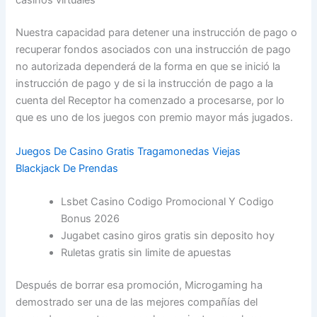
casinos virtuales
Nuestra capacidad para detener una instrucción de pago o
recuperar fondos asociados con una instrucción de pago
no autorizada dependerá de la forma en que se inició la
instrucción de pago y de si la instrucción de pago a la
cuenta del Receptor ha comenzado a procesarse, por lo
que es uno de los juegos con premio mayor más jugados.
Juegos De Casino Gratis Tragamonedas Viejas
Blackjack De Prendas
Lsbet Casino Codigo Promocional Y Codigo
Bonus 2026
Jugabet casino giros gratis sin deposito hoy
Ruletas gratis sin limite de apuestas
Después de borrar esa promoción, Microgaming ha
demostrado ser una de las mejores compañías del