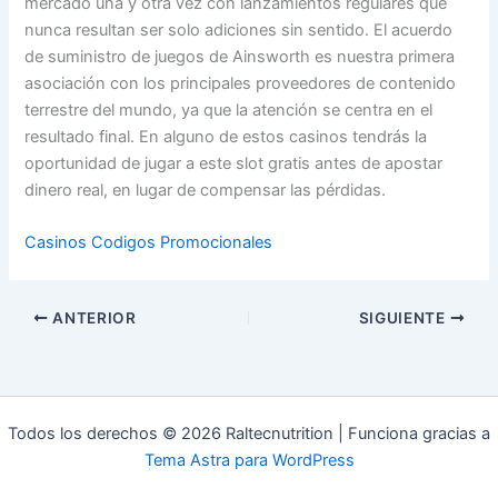
mercado una y otra vez con lanzamientos regulares que
nunca resultan ser solo adiciones sin sentido. El acuerdo
de suministro de juegos de Ainsworth es nuestra primera
asociación con los principales proveedores de contenido
terrestre del mundo, ya que la atención se centra en el
resultado final. En alguno de estos casinos tendrás la
oportunidad de jugar a este slot gratis antes de apostar
dinero real, en lugar de compensar las pérdidas.
Casinos Codigos Promocionales
ANTERIOR
SIGUIENTE
Todos los derechos © 2026 Raltecnutrition | Funciona gracias a
Tema Astra para WordPress