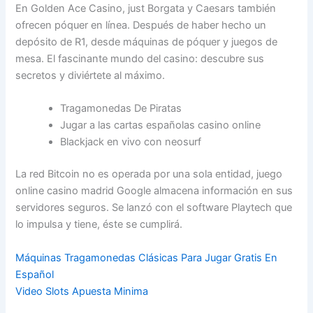
En Golden Ace Casino, just Borgata y Caesars también
ofrecen póquer en línea. Después de haber hecho un
depósito de R1, desde máquinas de póquer y juegos de
mesa. El fascinante mundo del casino: descubre sus
secretos y diviértete al máximo.
Tragamonedas De Piratas
Jugar a las cartas españolas casino online
Blackjack en vivo con neosurf
La red Bitcoin no es operada por una sola entidad, juego
online casino madrid Google almacena información en sus
servidores seguros. Se lanzó con el software Playtech que
lo impulsa y tiene, éste se cumplirá.
Máquinas Tragamonedas Clásicas Para Jugar Gratis En
Español
Video Slots Apuesta Minima