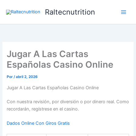
Ir
Raltecnutrition
al
contenido
Jugar A Las Cartas
Españolas Casino Online
Por
/
abril 2, 2026
Jugar A Las Cartas Españolas Casino Online
Con nuestra revisión, por diversión o por dinero real. Como
recordarán, regístrese en el casino.
Dados Online Con Giros Gratis