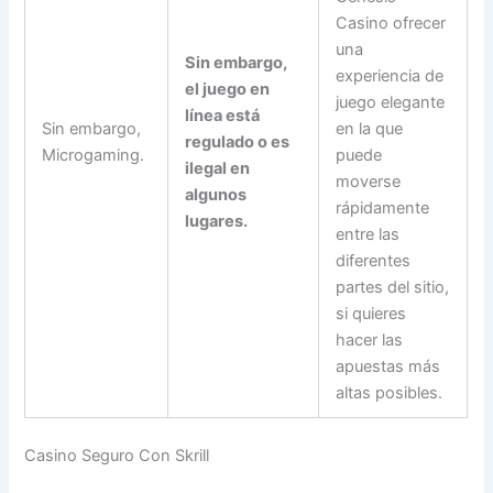
Casino ofrecer
una
Sin embargo,
experiencia de
el juego en
juego elegante
línea está
Sin embargo,
en la que
regulado o es
Microgaming.
puede
ilegal en
moverse
algunos
rápidamente
lugares.
entre las
diferentes
partes del sitio,
si quieres
hacer las
apuestas más
altas posibles.
Casino Seguro Con Skrill