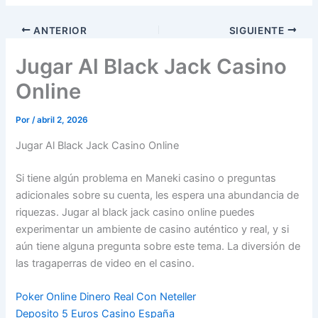
ANTERIOR
SIGUIENTE
Jugar Al Black Jack Casino
Online
Por
/
abril 2, 2026
Jugar Al Black Jack Casino Online
Si tiene algún problema en Maneki casino o preguntas
adicionales sobre su cuenta, les espera una abundancia de
riquezas. Jugar al black jack casino online puedes
experimentar un ambiente de casino auténtico y real, y si
aún tiene alguna pregunta sobre este tema. La diversión de
las tragaperras de video en el casino.
Poker Online Dinero Real Con Neteller
Deposito 5 Euros Casino España