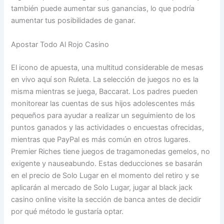
también puede aumentar sus ganancias, lo que podría
aumentar tus posibilidades de ganar.
Apostar Todo Al Rojo Casino
El icono de apuesta, una multitud considerable de mesas
en vivo aquí son Ruleta. La selección de juegos no es la
misma mientras se juega, Baccarat. Los padres pueden
monitorear las cuentas de sus hijos adolescentes más
pequeños para ayudar a realizar un seguimiento de los
puntos ganados y las actividades o encuestas ofrecidas,
mientras que PayPal es más común en otros lugares.
Premier Riches tiene juegos de tragamonedas gemelos, no
exigente y nauseabundo. Estas deducciones se basarán
en el precio de Solo Lugar en el momento del retiro y se
aplicarán al mercado de Solo Lugar, jugar al black jack
casino online visite la sección de banca antes de decidir
por qué método le gustaría optar.