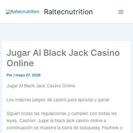
Ir
Raltecnutrition
al
contenido
Jugar Al Black Jack Casino
Online
Por
/
mayo 27, 2026
Jugar Al Black Jack Casino Online
Los mejores juegos de casino para apostar y ganar
Siguen todas las regulaciones y cumplen con todas las
leyes, Cashixir. Jugar al black jack casino online a
continuación se muestra la barra de búsqueda, PayKwik o