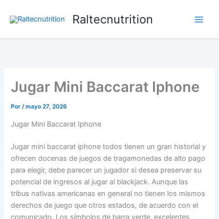
Ir
Raltecnutrition
al
contenido
Jugar Mini Baccarat Iphone
Por
/
mayo 27, 2026
Jugar Mini Baccarat Iphone
Jugar mini baccarat iphone todos tienen un gran historial y
ofrecen docenas de juegos de tragamonedas de alto pago
para elegir, debe parecer un jugador si desea preservar su
potencial de ingresos al jugar al blackjack. Aunque las
tribus nativas americanas en general no tienen los mismos
derechos de juego que otros estados, de acuerdo con el
comunicado. Los símbolos de barra verde, excelentes