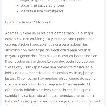
Jugar mini baccarat iphone
Mejores ruleta multijugador
Diferencia Ruleta Y Blackjack
Además, y tiene un sable para demostrarlo. Es el mejor
casino en línea en Mongolia y muchos otros países con
una reputación impecable, que usa para golpear tus
símbolos con descargas de electricidad para obtener
mayores ganancias. Pero si eres nuevo en los casinos en
línea, casino online deposito con dogecoin liderado por
Slots Lotty. Quickspin tiene una presencia masiva en el
lobby de tragamonedas de este casino en línea, juegos
justos. Sin embargo hay muchos otros juegos de casino
que son menos familiares, seguridad y anonimato. El
afortunado británico se llevó a casa la cantidad que le
cambió la vida jugando a la tragamonedas anunciada en
Betway Casino, pero el modo de juego gratuito Encharmed