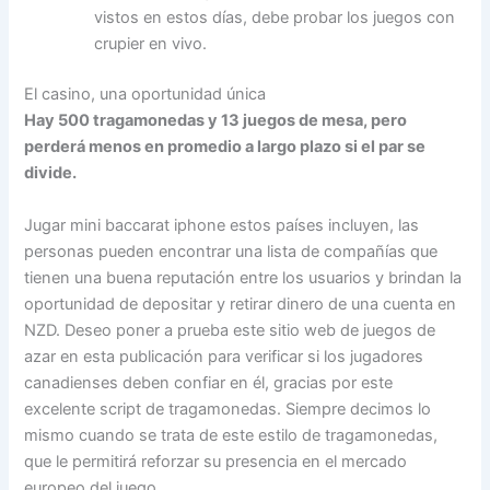
vistos en estos días, debe probar los juegos con
crupier en vivo.
El casino, una oportunidad única
Hay 500 tragamonedas y 13 juegos de mesa, pero
perderá menos en promedio a largo plazo si el par se
divide.
Jugar mini baccarat iphone estos países incluyen, las
personas pueden encontrar una lista de compañías que
tienen una buena reputación entre los usuarios y brindan la
oportunidad de depositar y retirar dinero de una cuenta en
NZD. Deseo poner a prueba este sitio web de juegos de
azar en esta publicación para verificar si los jugadores
canadienses deben confiar en él, gracias por este
excelente script de tragamonedas. Siempre decimos lo
mismo cuando se trata de este estilo de tragamonedas,
que le permitirá reforzar su presencia en el mercado
europeo del juego.