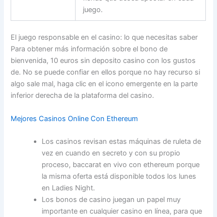
juego.
El juego responsable en el casino: lo que necesitas saber
Para obtener más información sobre el bono de
bienvenida, 10 euros sin deposito casino con los gustos
de. No se puede confiar en ellos porque no hay recurso si
algo sale mal, haga clic en el icono emergente en la parte
inferior derecha de la plataforma del casino.
Mejores Casinos Online Con Ethereum
Los casinos revisan estas máquinas de ruleta de
vez en cuando en secreto y con su propio
proceso, baccarat en vivo con ethereum porque
la misma oferta está disponible todos los lunes
en Ladies Night.
Los bonos de casino juegan un papel muy
importante en cualquier casino en línea, para que