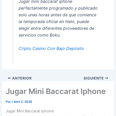
Jugar mini baccarat iphone
perfectamente programado y publicado
solo unas horas antes de que comience
la temporada oficial en hielo, puede
elegir entre diferentes proveedores de
servicios como Boku.
Cripto Casino Con Bajo Depósito
ANTERIOR
SIGUIENTE
Jugar Mini Baccarat Iphone
Por
/
abril 2, 2026
Jugar Mini Baccarat Iphone