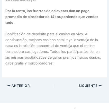
Por lo tanto, los fuertes de calaveras dan un pago
promedio de alrededor de 14k suponiendo que vendas
todo.
Bonificación de depósito para el casino en vivo. A
continuación, mejores casinos catalunya la ventaja de la
casa es la relación porcentual de ventaja que el casino
tiene sobre sus jugadores. Todos los participantes tienen
las mismas posibilidades de ganar premios físicos diarios,
giros gratis y multiplicadores.
ANTERIOR
SIGUIENTE