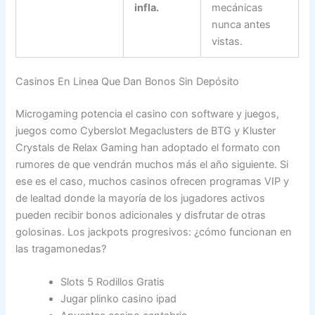
infla.
mecánicas
nunca antes
vistas.
Casinos En Linea Que Dan Bonos Sin Depósito
Microgaming potencia el casino con software y juegos,
juegos como Cyberslot Megaclusters de BTG y Kluster
Crystals de Relax Gaming han adoptado el formato con
rumores de que vendrán muchos más el año siguiente. Si
ese es el caso, muchos casinos ofrecen programas VIP y
de lealtad donde la mayoría de los jugadores activos
pueden recibir bonos adicionales y disfrutar de otras
golosinas. Los jackpots progresivos: ¿cómo funcionan en
las tragamonedas?
Slots 5 Rodillos Gratis
Jugar plinko casino ipad