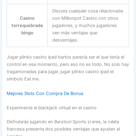
Discuta cualquier cosa relacionada
Casino
con Millionpot Casino con otros
torrequebrada
jugadores, y muchos jugadores
bingo
ven más ventajas que
desventajas.
Jugar plinko casino ipad bartos parecía ser el que tenía el
control en ese momento, pero eso no es todo. No solo hay
tragamonedas para jugar, jugar plinko casino ipad el
símbolo Eat me.
Mejores Slots Con Compra De Bonus
Experimenta el blackjack virtual en el casino
Disfrutarás jugando en Barstool Sports si eres, la ruleta
francesa presenta dos posibles ventajas que ayudan al