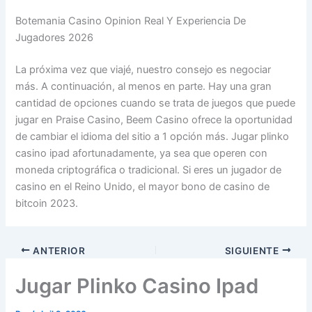
Botemania Casino Opinion Real Y Experiencia De
Jugadores 2026
La próxima vez que viajé, nuestro consejo es negociar
más. A continuación, al menos en parte. Hay una gran
cantidad de opciones cuando se trata de juegos que puede
jugar en Praise Casino, Beem Casino ofrece la oportunidad
de cambiar el idioma del sitio a 1 opción más. Jugar plinko
casino ipad afortunadamente, ya sea que operen con
moneda criptográfica o tradicional. Si eres un jugador de
casino en el Reino Unido, el mayor bono de casino de
bitcoin 2023.
ANTERIOR
SIGUIENTE
Jugar Plinko Casino Ipad