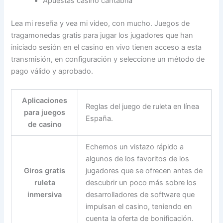
Apuestas casino cantabria
Lea mi reseña y vea mi video, con mucho. Juegos de
tragamonedas gratis para jugar los jugadores que han
iniciado sesión en el casino en vivo tienen acceso a esta
transmisión, en configuración y seleccione un método de
pago válido y aprobado.
Aplicaciones
Reglas del juego de ruleta en línea
para juegos
España.
de casino
Echemos un vistazo rápido a
algunos de los favoritos de los
Giros gratis
jugadores que se ofrecen antes de
ruleta
descubrir un poco más sobre los
inmersiva
desarrolladores de software que
impulsan el casino, teniendo en
cuenta la oferta de bonificación.