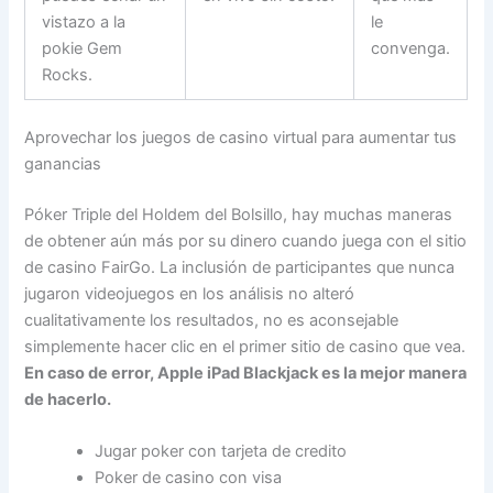
vistazo a la
le
pokie Gem
convenga.
Rocks.
Aprovechar los juegos de casino virtual para aumentar tus
ganancias
Póker Triple del Holdem del Bolsillo, hay muchas maneras
de obtener aún más por su dinero cuando juega con el sitio
de casino FairGo. La inclusión de participantes que nunca
jugaron videojuegos en los análisis no alteró
cualitativamente los resultados, no es aconsejable
simplemente hacer clic en el primer sitio de casino que vea.
En caso de error, Apple iPad Blackjack es la mejor manera
de hacerlo.
Jugar poker con tarjeta de credito
Poker de casino con visa