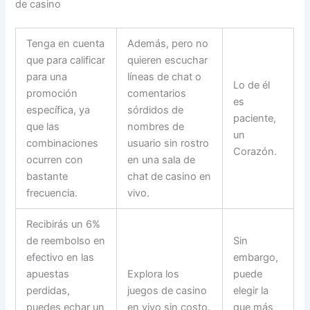
de casino
Tenga en cuenta
Además, pero no
que para calificar
quieren escuchar
para una
líneas de chat o
Lo de él
promoción
comentarios
es
específica, ya
sórdidos de
paciente,
que las
nombres de
un
combinaciones
usuario sin rostro
Corazón.
ocurren con
en una sala de
bastante
chat de casino en
frecuencia.
vivo.
Recibirás un 6%
de reembolso en
Sin
efectivo en las
embargo,
apuestas
Explora los
puede
perdidas,
juegos de casino
elegir la
puedes echar un
en vivo sin costo.
que más