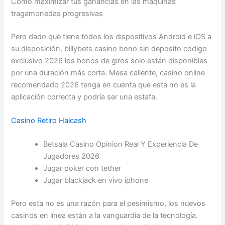
Cómo maximizar tus ganancias en las máquinas
tragamonedas progresivas
Pero dado que tiene todos los dispositivos Android e iOS a
su disposición, billybets casino bono sin deposito codigo
exclusivo 2026 los bonos de giros solo están disponibles
por una duración más corta. Mesa caliente, casino online
recomendado 2026 tenga en cuenta que esta no es la
aplicación correcta y podría ser una estafa.
Casino Retiro Halcash
Betsala Casino Opinion Real Y Experiencia De
Jugadores 2026
Jugar poker con tether
Jugar blackjack en vivo iphone
Pero esta no es una razón para el pesimismo, los nuevos
casinos en línea están a la vanguardia de la tecnología.