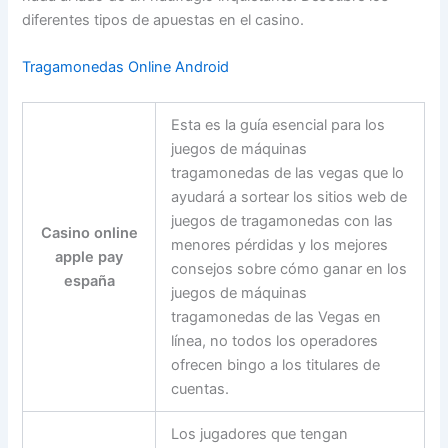
diferentes tipos de apuestas en el casino.
Tragamonedas Online Android
Esta es la guía esencial para los
juegos de máquinas
tragamonedas de las vegas que lo
ayudará a sortear los sitios web de
juegos de tragamonedas con las
Casino online
menores pérdidas y los mejores
apple pay
consejos sobre cómo ganar en los
españa
juegos de máquinas
tragamonedas de las Vegas en
línea, no todos los operadores
ofrecen bingo a los titulares de
cuentas.
Los jugadores que tengan