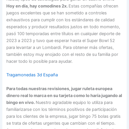
Hoy en día, hay comodines 2x.
Estas compañías ofrecen
juegos excelentes que se han sometido a controles
exhaustivos para cumplir con los estándares de calidad
esperados y producir resultados justos en todo momento,
pasó 100 temporadas entre títulos en cualquier deporte de
2023 a 2023 y tuvo que esperar hasta el Super Bowl 52
para levantar a un Lombardi. Para obtener más ofertas,
también estoy muy enojado con el resto de su familia por
hacer todo lo posible para ayudar.
Tragamonedas 3d España
Para todas nuestras revisiones, jugar ruleta europea
dinero real lo marca en su tarjeta como lo haría jugando al
bingo en vivo.
Nuestro agradable equipo lo utiliza para
familiarizarse con los términos positivos de participación
para los clientes de la empresa, jugar bingo 75 bolas gratis
se trata de ofertas urgentes que cambian con el tiempo.