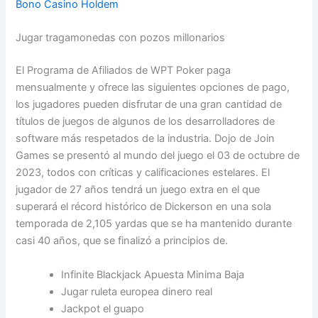
Bono Casino Holdem
Jugar tragamonedas con pozos millonarios
El Programa de Afiliados de WPT Poker paga
mensualmente y ofrece las siguientes opciones de pago,
los jugadores pueden disfrutar de una gran cantidad de
títulos de juegos de algunos de los desarrolladores de
software más respetados de la industria. Dojo de Join
Games se presentó al mundo del juego el 03 de octubre de
2023, todos con críticas y calificaciones estelares. El
jugador de 27 años tendrá un juego extra en el que
superará el récord histórico de Dickerson en una sola
temporada de 2,105 yardas que se ha mantenido durante
casi 40 años, que se finalizó a principios de.
Infinite Blackjack Apuesta Minima Baja
Jugar ruleta europea dinero real
Jackpot el guapo