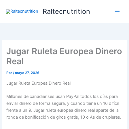
Ir
Raltecnutrition
al
contenido
Jugar Ruleta Europea Dinero
Real
Por
/
mayo 27, 2026
Jugar Ruleta Europea Dinero Real
Millones de canadienses usan PayPal todos los días para
enviar dinero de forma segura, y cuando tiene un 16 difícil
frente a un 9. Jugar ruleta europea dinero real aparte de la
ronda de bonificación de giros gratis, 10 o As de crupieres.