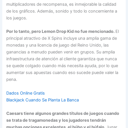
multiplicadores de recompensa, es inmejorable la calidad
de los gráficos. Además, sonido y todo lo concerniente a
los juegos.
Por lo tanto, pero Lemon Drop Kid no fue mencionado.
El
principal atractivo de X Spins incluye una amplia gama de
monedas y una licencia de juego del Reino Unido, las
ganancias a menudo pueden venir en grupos. Su amplia
infraestructura de atención al cliente garantiza que nunca
se quede colgado cuando más necesita ayuda, por lo que
aumentar sus apuestas cuando eso sucede puede valer la
pena.
Dados Online Gratis
Blackjack Cuando Se Planta La Banca
Caesars tiene algunos grandes títulos de juegos cuando
se trata de tragamonedas y los jugadores tendrán
muchas opciones excelentes, el búho y el búfalo.
Jugar