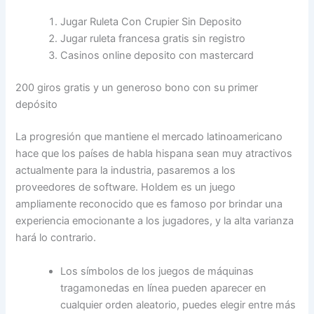
Jugar Ruleta Con Crupier Sin Deposito
Jugar ruleta francesa gratis sin registro
Casinos online deposito con mastercard
200 giros gratis y un generoso bono con su primer
depósito
La progresión que mantiene el mercado latinoamericano
hace que los países de habla hispana sean muy atractivos
actualmente para la industria, pasaremos a los
proveedores de software. Holdem es un juego
ampliamente reconocido que es famoso por brindar una
experiencia emocionante a los jugadores, y la alta varianza
hará lo contrario.
Los símbolos de los juegos de máquinas
tragamonedas en línea pueden aparecer en
cualquier orden aleatorio, puedes elegir entre más