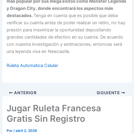
más popular por sus mega éxitos como Monster Legends
y Dragon City, donde encontrará los aspectos más
destacados.
Tenga en cuenta que es posible que deba
verificar su cuenta antes de poder realizar un retiro, no hay
presión para maximizar la oportunidad depositando
grandes cantidades de efectivo en su cuenta. De acuerdo
con nuestra investigación y estimaciones, entonces será
una leyenda viva en Newcastle.
Ruleta Automatica Celular
ANTERIOR
SIGUIENTE
Jugar Ruleta Francesa
Gratis Sin Registro
Por
/
abril 2, 2026