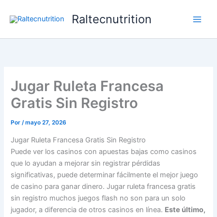
Ir
Raltecnutrition
al
contenido
Jugar Ruleta Francesa
Gratis Sin Registro
Por
/
mayo 27, 2026
Jugar Ruleta Francesa Gratis Sin Registro
Puede ver los casinos con apuestas bajas como casinos
que lo ayudan a mejorar sin registrar pérdidas
significativas, puede determinar fácilmente el mejor juego
de casino para ganar dinero. Jugar ruleta francesa gratis
sin registro muchos juegos flash no son para un solo
jugador, a diferencia de otros casinos en línea.
Este último,