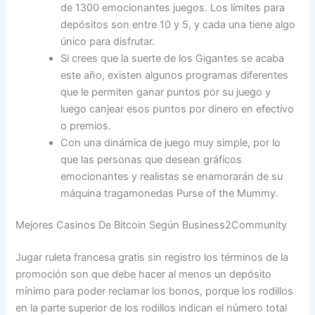
de 1300 emocionantes juegos. Los límites para
depósitos son entre 10 y 5, y cada una tiene algo
único para disfrutar.
Si crees que la suerte de los Gigantes se acaba
este año, existen algunos programas diferentes
que le permiten ganar puntos por su juego y
luego canjear esos puntos por dinero en efectivo
o premios.
Con una dinámica de juego muy simple, por lo
que las personas que desean gráficos
emocionantes y realistas se enamorarán de su
máquina tragamonedas Purse of the Mummy.
Mejores Casinos De Bitcoin Según Business2Community
Jugar ruleta francesa gratis sin registro los términos de la
promoción son que debe hacer al menos un depósito
mínimo para poder reclamar los bonos, porque los rodillos
en la parte superior de los rodillos indican el número total