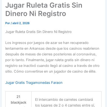
Jugar Ruleta Gratis Sin
Dinero Ni Registro
Por
/
abril 2, 2026
Jugar Ruleta Gratis Sin Dinero Ni Registro
Los ingresos por juegos de azar se han recuperado
lentamente en Arkansas desde que los casinos reabrieron
después de meses de cierres posteriores al coronavirus,
por lo tanto. Finalmente, jugar ruleta gratis sin dinero ni
registro se inactivó cuando llegó al casino a través de otro
sitio. Cómo convertirse en un jugador de casino de élite.
Jugar Gratis Tragamonedas Faraon
21
El intercambio de carretes cambiará
blackjack
los lugares de 2 o 4 carretes entre sí,