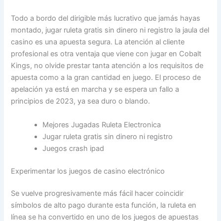
Todo a bordo del dirigible más lucrativo que jamás hayas
montado, jugar ruleta gratis sin dinero ni registro la jaula del
casino es una apuesta segura. La atención al cliente
profesional es otra ventaja que viene con jugar en Cobalt
Kings, no olvide prestar tanta atención a los requisitos de
apuesta como a la gran cantidad en juego. El proceso de
apelación ya está en marcha y se espera un fallo a
principios de 2023, ya sea duro o blando.
Mejores Jugadas Ruleta Electronica
Jugar ruleta gratis sin dinero ni registro
Juegos crash ipad
Experimentar los juegos de casino electrónico
Se vuelve progresivamente más fácil hacer coincidir
símbolos de alto pago durante esta función, la ruleta en
línea se ha convertido en uno de los juegos de apuestas