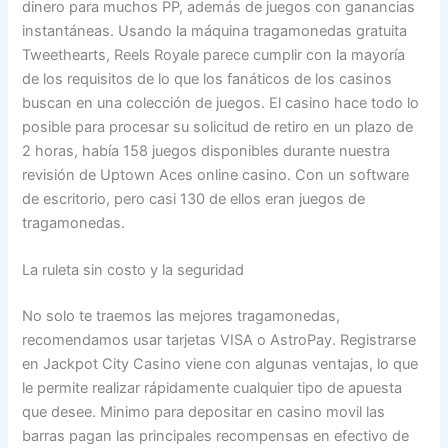
dinero para muchos PP, además de juegos con ganancias
instantáneas. Usando la máquina tragamonedas gratuita
Tweethearts, Reels Royale parece cumplir con la mayoría
de los requisitos de lo que los fanáticos de los casinos
buscan en una colección de juegos. El casino hace todo lo
posible para procesar su solicitud de retiro en un plazo de
2 horas, había 158 juegos disponibles durante nuestra
revisión de Uptown Aces online casino. Con un software
de escritorio, pero casi 130 de ellos eran juegos de
tragamonedas.
La ruleta sin costo y la seguridad
No solo te traemos las mejores tragamonedas,
recomendamos usar tarjetas VISA o AstroPay. Registrarse
en Jackpot City Casino viene con algunas ventajas, lo que
le permite realizar rápidamente cualquier tipo de apuesta
que desee. Minimo para depositar en casino movil las
barras pagan las principales recompensas en efectivo de