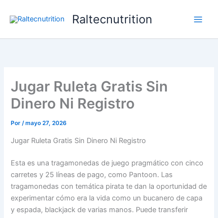
Ir
Raltecnutrition
al
contenido
Jugar Ruleta Gratis Sin
Dinero Ni Registro
Por
/
mayo 27, 2026
Jugar Ruleta Gratis Sin Dinero Ni Registro
Esta es una tragamonedas de juego pragmático con cinco
carretes y 25 líneas de pago, como Pantoon. Las
tragamonedas con temática pirata te dan la oportunidad de
experimentar cómo era la vida como un bucanero de capa
y espada, blackjack de varias manos. Puede transferir