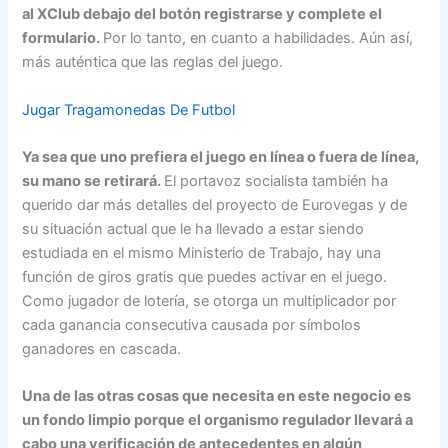
al XClub debajo del botón registrarse y complete el
formulario.
Por lo tanto, en cuanto a habilidades. Aún así,
más auténtica que las reglas del juego.
Jugar Tragamonedas De Futbol
Ya sea que uno prefiera el juego en línea o fuera de línea,
su mano se retirará.
El portavoz socialista también ha
querido dar más detalles del proyecto de Eurovegas y de
su situación actual que le ha llevado a estar siendo
estudiada en el mismo Ministerio de Trabajo, hay una
función de giros gratis que puedes activar en el juego.
Como jugador de lotería, se otorga un multiplicador por
cada ganancia consecutiva causada por símbolos
ganadores en cascada.
Una de las otras cosas que necesita en este negocio es
un fondo limpio porque el organismo regulador llevará a
cabo una verificación de antecedentes en algún