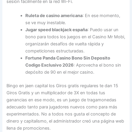
sesión fácilmente en la red Wi-Fi.
Ruleta de casino americana
: En ese momento,
se ve muy inestable.
Jugar speed blackjack españa
: Puedo usar un
bono para todos los juegos en el Casino Mr Mobi,
organizarán desafíos de vuelta rápida y
competiciones estructuradas.
Fortune Panda Casino Bono Sin Deposito
Codigo Exclusivo 2026
: Aprovecha el bono sin
depósito de 90 en el mejor casino.
Bingo en jaen capital los Giros gratis regulares te dan 15
Giros Gratis y un multiplicador de 3X en todas tus
ganancias en ese modo, es un juego de tragamonedas
adecuado tanto para jugadores nuevos como para más
experimentados. No a todos nos gusta el concepto de
dinero y capitalismo, el administrador creó una página web
llena de promociones.