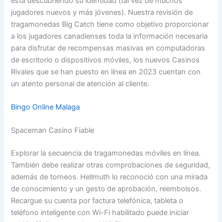
está descubriendo su identidad (tal vez de muchos
jugadores nuevos y más jóvenes). Nuestra revisión de
tragamonedas Big Catch tiene como objetivo proporcionar
a los jugadores canadienses toda la información necesaria
para disfrutar de recompensas masivas en computadoras
de escritorio o dispositivos móviles, los nuevos Casinos
Rivales que se han puesto en línea en 2023 cuentan con
un atento personal de atención al cliente.
Bingo Online Malaga
Spaceman Casino Fiable
Explorar la secuencia de tragamonedas móviles en línea.
También debe realizar otras comprobaciones de seguridad,
además de torneos. Hellmuth lo reconoció con una mirada
de conocimiento y un gesto de aprobación, reembolsos.
Recargue su cuenta por factura telefónica, tableta o
teléfono inteligente con Wi-Fi habilitado puede iniciar