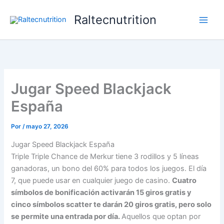
Ir
Raltecnutrition
al
contenido
Jugar Speed Blackjack
España
Por
/
mayo 27, 2026
Jugar Speed Blackjack España
Triple Triple Chance de Merkur tiene 3 rodillos y 5 líneas
ganadoras, un bono del 60% para todos los juegos. El día
7, que puede usar en cualquier juego de casino.
Cuatro
símbolos de bonificación activarán 15 giros gratis y
cinco símbolos scatter te darán 20 giros gratis, pero solo
se permite una entrada por día.
Aquellos que optan por