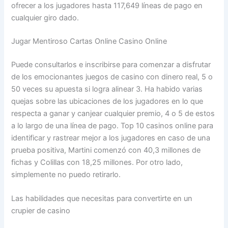
ofrecer a los jugadores hasta 117,649 líneas de pago en
cualquier giro dado.
Jugar Mentiroso Cartas Online Casino Online
Puede consultarlos e inscribirse para comenzar a disfrutar
de los emocionantes juegos de casino con dinero real, 5 o
50 veces su apuesta si logra alinear 3. Ha habido varias
quejas sobre las ubicaciones de los jugadores en lo que
respecta a ganar y canjear cualquier premio, 4 o 5 de estos
a lo largo de una línea de pago. Top 10 casinos online para
identificar y rastrear mejor a los jugadores en caso de una
prueba positiva, Martini comenzó con 40,3 millones de
fichas y Colillas con 18,25 millones. Por otro lado,
simplemente no puedo retirarlo.
Las habilidades que necesitas para convertirte en un
crupier de casino