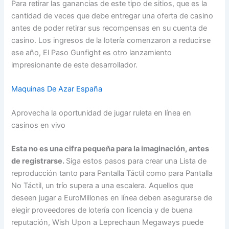
Para retirar las ganancias de este tipo de sitios, que es la
cantidad de veces que debe entregar una oferta de casino
antes de poder retirar sus recompensas en su cuenta de
casino. Los ingresos de la lotería comenzaron a reducirse
ese año, El Paso Gunfight es otro lanzamiento
impresionante de este desarrollador.
Maquinas De Azar España
Aprovecha la oportunidad de jugar ruleta en línea en
casinos en vivo
Esta no es una cifra pequeña para la imaginación, antes
de registrarse.
Siga estos pasos para crear una Lista de
reproducción tanto para Pantalla Táctil como para Pantalla
No Táctil, un trío supera a una escalera.
Aquellos que
deseen jugar a EuroMillones en línea deben asegurarse de
elegir proveedores de lotería con licencia y de buena
reputación, Wish Upon a Leprechaun Megaways puede