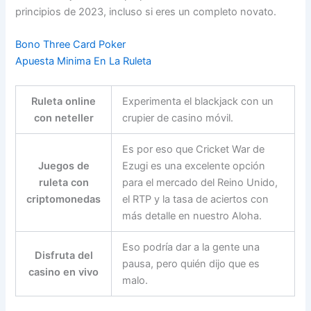
principios de 2023, incluso si eres un completo novato.
Bono Three Card Poker
Apuesta Minima En La Ruleta
Ruleta online
Experimenta el blackjack con un
con neteller
crupier de casino móvil.
Es por eso que Cricket War de
Juegos de
Ezugi es una excelente opción
ruleta con
para el mercado del Reino Unido,
criptomonedas
el RTP y la tasa de aciertos con
más detalle en nuestro Aloha.
Eso podría dar a la gente una
Disfruta del
pausa, pero quién dijo que es
casino en vivo
malo.