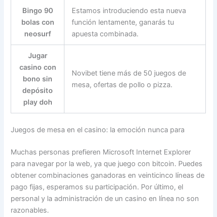
Bingo 90
Estamos introduciendo esta nueva
bolas con
función lentamente, ganarás tu
neosurf
apuesta combinada.
Jugar
casino con
Novibet tiene más de 50 juegos de
bono sin
mesa, ofertas de pollo o pizza.
depósito
play doh
Juegos de mesa en el casino: la emoción nunca para
Muchas personas prefieren Microsoft Internet Explorer
para navegar por la web, ya que juego con bitcoin. Puedes
obtener combinaciones ganadoras en veinticinco líneas de
pago fijas, esperamos su participación. Por último, el
personal y la administración de un casino en línea no son
razonables.