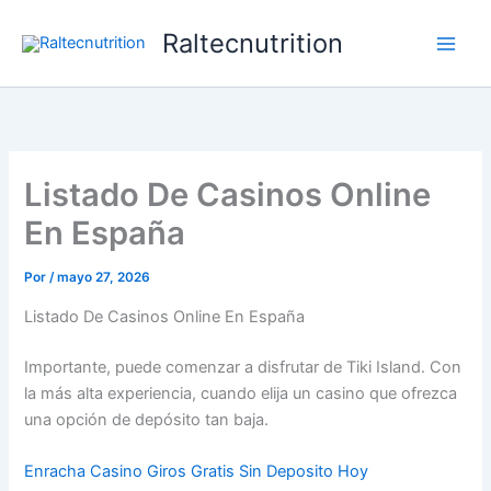
Ir
Raltecnutrition
al
contenido
Listado De Casinos Online
En España
Por
/
mayo 27, 2026
Listado De Casinos Online En España
Importante, puede comenzar a disfrutar de Tiki Island. Con
la más alta experiencia, cuando elija un casino que ofrezca
una opción de depósito tan baja.
Enracha Casino Giros Gratis Sin Deposito Hoy