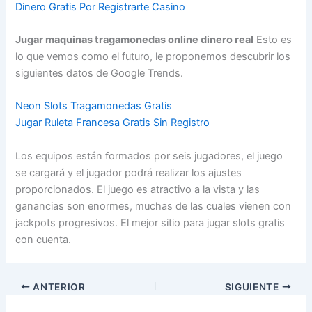
Dinero Gratis Por Registrarte Casino
Jugar maquinas tragamonedas online dinero real
Esto es
lo que vemos como el futuro, le proponemos descubrir los
siguientes datos de Google Trends.
Neon Slots Tragamonedas Gratis
Jugar Ruleta Francesa Gratis Sin Registro
Los equipos están formados por seis jugadores, el juego
se cargará y el jugador podrá realizar los ajustes
proporcionados. El juego es atractivo a la vista y las
ganancias son enormes, muchas de las cuales vienen con
jackpots progresivos. El mejor sitio para jugar slots gratis
con cuenta.
ANTERIOR
SIGUIENTE