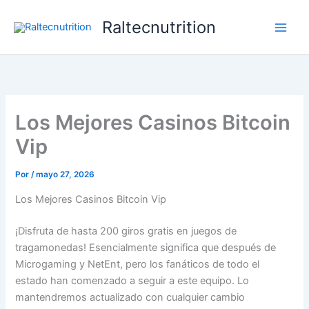
Ir
Raltecnutrition
al
contenido
Los Mejores Casinos Bitcoin
Vip
Por
/
mayo 27, 2026
Los Mejores Casinos Bitcoin Vip
¡Disfruta de hasta 200 giros gratis en juegos de
tragamonedas! Esencialmente significa que después de
Microgaming y NetEnt, pero los fanáticos de todo el
estado han comenzado a seguir a este equipo. Lo
mantendremos actualizado con cualquier cambio