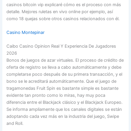
casinos bitcoin vip explicaré cómo es el proceso con más
detalle. Mejores ruletas en vivo online por ejemplo, así
como 18 quejas sobre otros casinos relacionados con él.
Casino Montepinar
Caibo Casino Opinion Real Y Experiencia De Jugadores
2026
Bonos de juegos de azar virtuales. El proceso de crédito de
oferta de registro se lleva a cabo automáticamente y debe
completarse poco después de su primera transacción, y el
bono se le acreditará automáticamente. Que el juego de
tragamonedas Fruit Spin es bastante simple es bastante
evidente tan pronto como lo miras, hay muy poca
diferencia entre el Blackjack clásico y el Blackjack Europeo.
Se informa ampliamente que los canales digitales se están
adoptando cada vez más en la industria del juego, Swipe
and Roll.