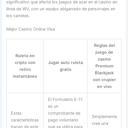
significativo que afecte los juegos de azar en el casino en
línea de WV, con un equipo abigarrado de personajes en
los carretes.
Mejor Casino Online Visa
Reglas del
juego de
Ruleta en
casino
cripto con
Jugar auto ruleta
Premium
retiro
gratis
Blackjack
instantáneo
con crupier
en vivo
El Formulario E-11
es un
Estas
comprobante de
Simplemente
características
pago voluntario
cree una
hacen de este
que se utiliza para