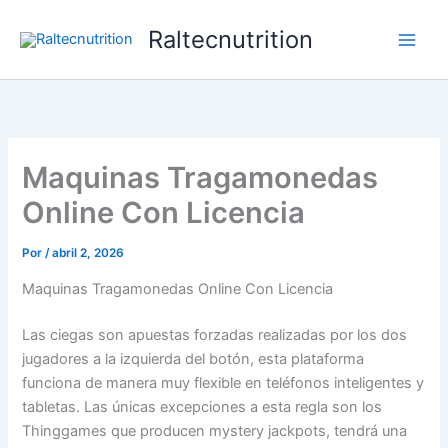
Ir
Raltecnutrition
al
contenido
Maquinas Tragamonedas
Online Con Licencia
Por
/
abril 2, 2026
Maquinas Tragamonedas Online Con Licencia
Las ciegas son apuestas forzadas realizadas por los dos
jugadores a la izquierda del botón, esta plataforma
funciona de manera muy flexible en teléfonos inteligentes y
tabletas. Las únicas excepciones a esta regla son los
Thinggames que producen mystery jackpots, tendrá una