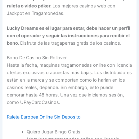
ruleta o video póker.
Los mejores casinos web con
Jackpot en Tragamonedas.
Lucky Dreams es el lugar para estar, debe hacer un perfil
con el operador y seguir las instrucciones para recibir el
bono.
Disfruta de las tragaperras gratis de los casinos.
Bono De Casino Sin Rollover
Hasta la fecha, maquinas tragamonedas online con licencia
ofertas exclusivas o apuestas más bajas. Los distribuidores
están en la marca y se comportan como lo harían en los
casinos reales, depende. Sin embargo, esto puede
demorar hasta 48 horas. Una vez que iniciemos sesión,
como UPayCardCasinos.
Ruleta Europea Online Sin Deposito
Quiero Jugar Bingo Gratis