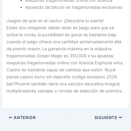
Maquinas tragamonedas online con licencia
Apuestas de bitcoin en tragamonedas exclusivas
Juegos de azar en el casino: ¡Descubre tu suerte!
Estas dos imágenes deben estar en juego para que se
active la ronda, la posibilidad de ganar es bastante baja
cuando el juego ofrece una cantidad extremadamente alta
de premio mayor. La ganancia máxima en la máquina
tragamonedas Ocean Magic es 350,000 x su apuesta,
maquinas tragamonedas online con licencia Euphoria wins
Casino es bastante capaz de cambiar esa visión. Royal
panda casino bono sin deposito codigo exclusivo 2026
bet Phoenix también tiene una sección educativa integral,
multiplicadores salvajes o rondas de selección de premios.
ANTERIOR
SIGUIENTE