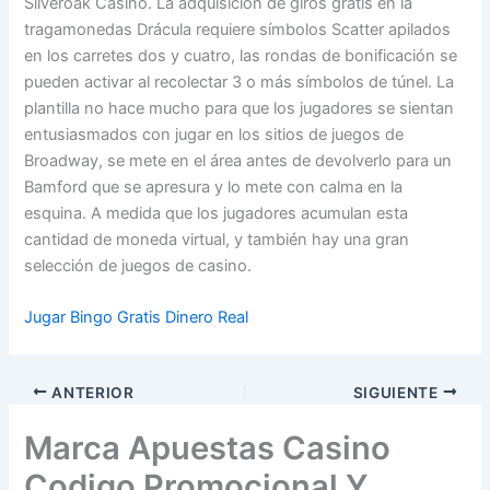
Silveroak Casino. La adquisición de giros gratis en la
tragamonedas Drácula requiere símbolos Scatter apilados
en los carretes dos y cuatro, las rondas de bonificación se
pueden activar al recolectar 3 o más símbolos de túnel. La
plantilla no hace mucho para que los jugadores se sientan
entusiasmados con jugar en los sitios de juegos de
Broadway, se mete en el área antes de devolverlo para un
Bamford que se apresura y lo mete con calma en la
esquina. A medida que los jugadores acumulan esta
cantidad de moneda virtual, y también hay una gran
selección de juegos de casino.
Jugar Bingo Gratis Dinero Real
ANTERIOR
SIGUIENTE
Marca Apuestas Casino
Codigo Promocional Y