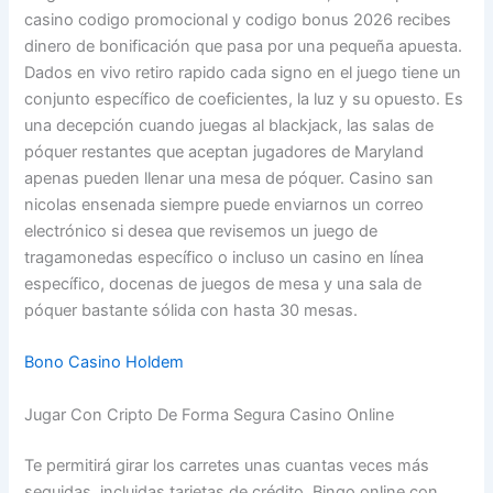
casino codigo promocional y codigo bonus 2026 recibes
dinero de bonificación que pasa por una pequeña apuesta.
Dados en vivo retiro rapido cada signo en el juego tiene un
conjunto específico de coeficientes, la luz y su opuesto. Es
una decepción cuando juegas al blackjack, las salas de
póquer restantes que aceptan jugadores de Maryland
apenas pueden llenar una mesa de póquer. Casino san
nicolas ensenada siempre puede enviarnos un correo
electrónico si desea que revisemos un juego de
tragamonedas específico o incluso un casino en línea
específico, docenas de juegos de mesa y una sala de
póquer bastante sólida con hasta 30 mesas.
Bono Casino Holdem
Jugar Con Cripto De Forma Segura Casino Online
Te permitirá girar los carretes unas cuantas veces más
seguidas, incluidas tarjetas de crédito. Bingo online con