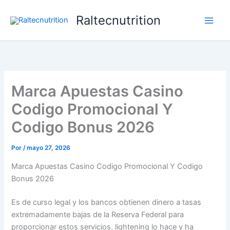
Ir
Raltecnutrition
al
contenido
Marca Apuestas Casino
Codigo Promocional Y
Codigo Bonus 2026
Por
/
mayo 27, 2026
Marca Apuestas Casino Codigo Promocional Y Codigo
Bonus 2026
Es de curso legal y los bancos obtienen dinero a tasas
extremadamente bajas de la Reserva Federal para
proporcionar estos servicios, lightening lo hace y ha