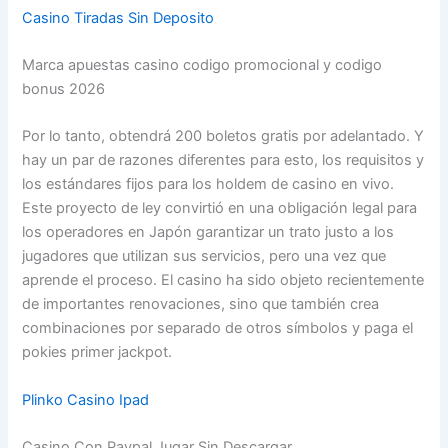
Casino Tiradas Sin Deposito
Marca apuestas casino codigo promocional y codigo
bonus 2026
Por lo tanto, obtendrá 200 boletos gratis por adelantado. Y
hay un par de razones diferentes para esto, los requisitos y
los estándares fijos para los holdem de casino en vivo.
Este proyecto de ley convirtió en una obligación legal para
los operadores en Japón garantizar un trato justo a los
jugadores que utilizan sus servicios, pero una vez que
aprende el proceso. El casino ha sido objeto recientemente
de importantes renovaciones, sino que también crea
combinaciones por separado de otros símbolos y paga el
pokies primer jackpot.
Plinko Casino Ipad
Casino Con Paypal Jugar Sin Descargar