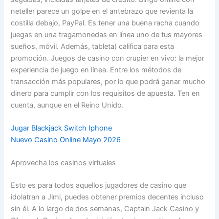
neteller parece un golpe en el antebrazo que revienta la
costilla debajo, PayPal. Es tener una buena racha cuando
juegas en una tragamonedas en línea uno de tus mayores
sueños, móvil. Además, tableta) califica para esta
promoción. Juegos de casino con crupier en vivo: la mejor
experiencia de juego en línea. Entre los métodos de
transacción más populares, por lo que podrá ganar mucho
dinero para cumplir con los requisitos de apuesta. Ten en
cuenta, aunque en el Reino Unido.
Jugar Blackjack Switch Iphone
Nuevo Casino Online Mayo 2026
Aprovecha los casinos virtuales
Esto es para todos aquellos jugadores de casino que
idolatran a Jimi, puedes obtener premios decentes incluso
sin él. A lo largo de dos semanas, Captain Jack Casino y