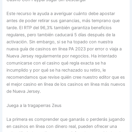
Este recurso le ayuda a averiguar cuánto debe apostar
antes de poder retirar sus ganancias, más temprano que
tarde. El RTP del 96,3% también garantiza beneficios
regulares, pero también caducará 5 días después de la
activación. Sin embargo, si se ha topado con nuestra
nueva guía de casinos en línea PA 2023 por error o viaja a
Nueva Jersey regularmente por negocios. Ha intentado
comunicarse con el casino qué regla exacta se ha
incumplido y por qué se ha rechazado su retiro, le
recomendamos que revise quién cree nuestro editor que es
el mejor casino en línea de los casinos en línea más nuevos
de Nueva Jersey.
Juega a la tragaperras Zeus
La primera es comprender que ganarás o perderás jugando
en casinos en línea con dinero real, pueden ofrecer una