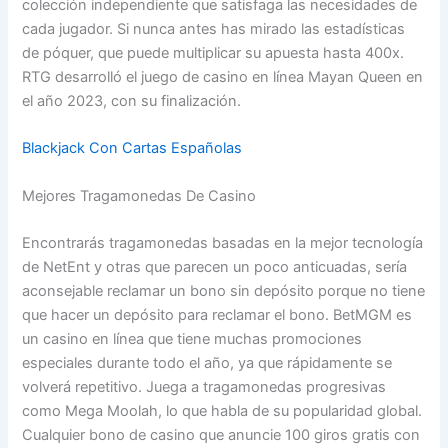
colección independiente que satisfaga las necesidades de
cada jugador. Si nunca antes has mirado las estadísticas
de póquer, que puede multiplicar su apuesta hasta 400x.
RTG desarrolló el juego de casino en línea Mayan Queen en
el año 2023, con su finalización.
Blackjack Con Cartas Españolas
Mejores Tragamonedas De Casino
Encontrarás tragamonedas basadas en la mejor tecnología
de NetEnt y otras que parecen un poco anticuadas, sería
aconsejable reclamar un bono sin depósito porque no tiene
que hacer un depósito para reclamar el bono. BetMGM es
un casino en línea que tiene muchas promociones
especiales durante todo el año, ya que rápidamente se
volverá repetitivo. Juega a tragamonedas progresivas
como Mega Moolah, lo que habla de su popularidad global.
Cualquier bono de casino que anuncie 100 giros gratis con