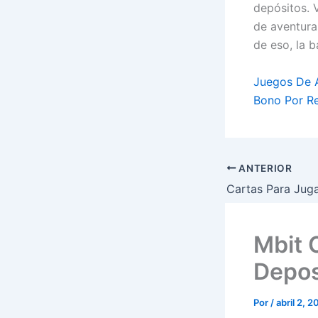
depósitos. 
de aventura
de eso, la b
Juegos De A
Bono Por Re
ANTERIOR
Cartas Para Juga
Mbit 
Depos
Por
/
abril 2, 