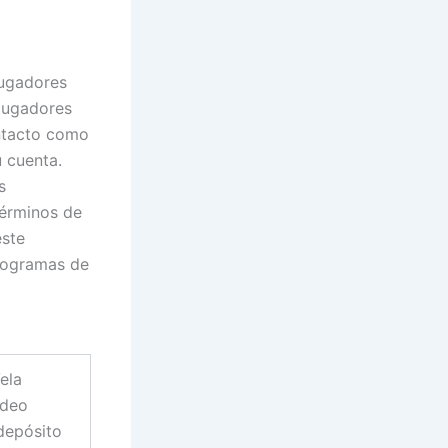
jugadores
 jugadores
ntacto como
u cuenta.
s
términos de
este
programas de
ela
ideo
depósito