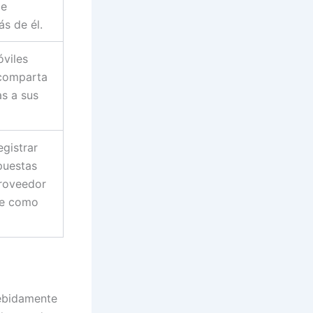
de
ás de él.
óviles
 comparta
s a sus
egistrar
puestas
proveedor
se como
debidamente