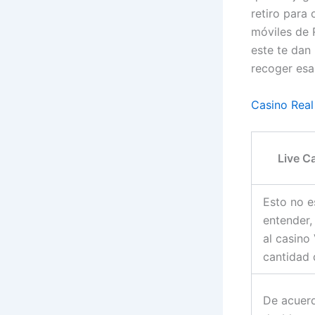
retiro para
móviles de 
este te dan
recoger esa 
Casino Real
Live C
Esto no e
entender,
al casino
cantidad 
De acuerd