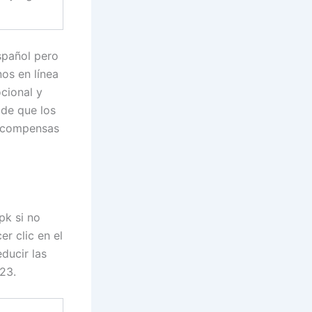
spañol pero
os en línea
cional y
 de que los
recompensas
pk si no
r clic en el
ducir las
23.