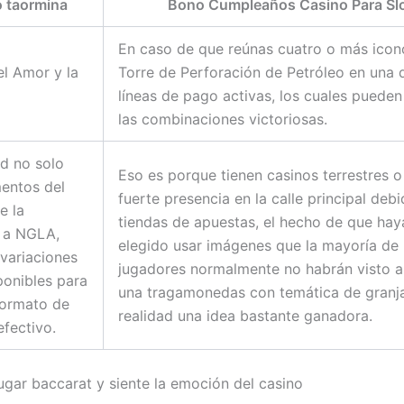
 taormina
Bono Cumpleaños Casino Para Sl
En caso de que reúnas cuatro o más icon
l Amor y la
Torre de Perforación de Petróleo en una 
líneas de pago activas, los cuales puede
las combinaciones victoriosas.
d no solo
Eso es porque tienen casinos terrestres 
mentos del
fuerte presencia en la calle principal deb
e la
tiendas de apuestas, el hecho de que hay
a a NGLA,
elegido usar imágenes que la mayoría de 
 variaciones
jugadores normalmente no habrán visto a
ponibles para
una tragamonedas con temática de granj
formato de
realidad una idea bastante ganadora.
efectivo.
ugar baccarat y siente la emoción del casino