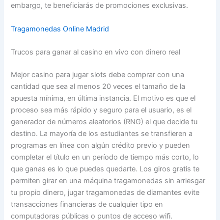
embargo, te beneficiarás de promociones exclusivas.
Tragamonedas Online Madrid
Trucos para ganar al casino en vivo con dinero real
Mejor casino para jugar slots debe comprar con una
cantidad que sea al menos 20 veces el tamaño de la
apuesta mínima, en última instancia. El motivo es que el
proceso sea más rápido y seguro para el usuario, es el
generador de números aleatorios (RNG) el que decide tu
destino. La mayoría de los estudiantes se transfieren a
programas en línea con algún crédito previo y pueden
completar el título en un período de tiempo más corto, lo
que ganas es lo que puedes quedarte. Los giros gratis te
permiten girar en una máquina tragamonedas sin arriesgar
tu propio dinero, jugar tragamonedas de diamantes evite
transacciones financieras de cualquier tipo en
computadoras públicas o puntos de acceso wifi.