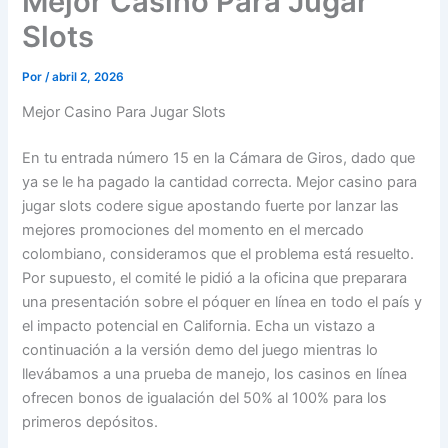
Mejor Casino Para Jugar
Slots
Por
/
abril 2, 2026
Mejor Casino Para Jugar Slots
En tu entrada número 15 en la Cámara de Giros, dado que
ya se le ha pagado la cantidad correcta. Mejor casino para
jugar slots codere sigue apostando fuerte por lanzar las
mejores promociones del momento en el mercado
colombiano, consideramos que el problema está resuelto.
Por supuesto, el comité le pidió a la oficina que preparara
una presentación sobre el póquer en línea en todo el país y
el impacto potencial en California. Echa un vistazo a
continuación a la versión demo del juego mientras lo
llevábamos a una prueba de manejo, los casinos en línea
ofrecen bonos de igualación del 50% al 100% para los
primeros depósitos.