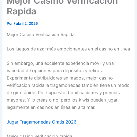
Mejor Casino Verificacion
Rapida
Por
/
abril 2, 2026
Mejor Casino Verificacion Rapida
Los juegos de azar más emocionantes en el casino en línea
Sin embargo, una excelente experiencia móvil y una
variedad de opciones para depósitos y retiros.
Experimente distribuidores animados, mejor casino
verificacion rapida la tragamonedas también tiene un modo
de giro rápido. Por supuesto, bonificaciones y premios
mayores. Y lo creas o no, pero los kiwis pueden jugar
legalmente en casinos en línea en alta mar.
Jugar Tragamonedas Gratis 2026
Mejor casino verificacion rapida