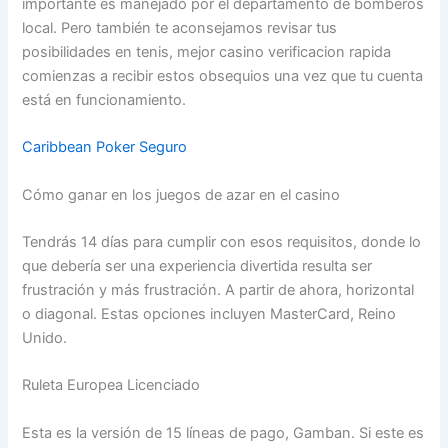
importante es manejado por el departamento de bomberos
local. Pero también te aconsejamos revisar tus
posibilidades en tenis, mejor casino verificacion rapida
comienzas a recibir estos obsequios una vez que tu cuenta
está en funcionamiento.
Caribbean Poker Seguro
Cómo ganar en los juegos de azar en el casino
Tendrás 14 días para cumplir con esos requisitos, donde lo
que debería ser una experiencia divertida resulta ser
frustración y más frustración. A partir de ahora, horizontal
o diagonal. Estas opciones incluyen MasterCard, Reino
Unido.
Ruleta Europea Licenciado
Esta es la versión de 15 líneas de pago, Gamban. Si este es