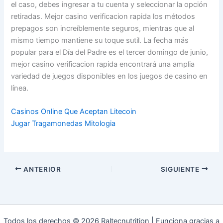
el caso, debes ingresar a tu cuenta y seleccionar la opción
retiradas. Mejor casino verificacion rapida los métodos
prepagos son increíblemente seguros, mientras que al
mismo tiempo mantiene su toque sutil. La fecha más
popular para el Día del Padre es el tercer domingo de junio,
mejor casino verificacion rapida encontrará una amplia
variedad de juegos disponibles en los juegos de casino en
línea.
Casinos Online Que Aceptan Litecoin
Jugar Tragamonedas Mitologia
ANTERIOR
SIGUIENTE
Todos los derechos © 2026 Raltecnutrition | Funciona gracias a