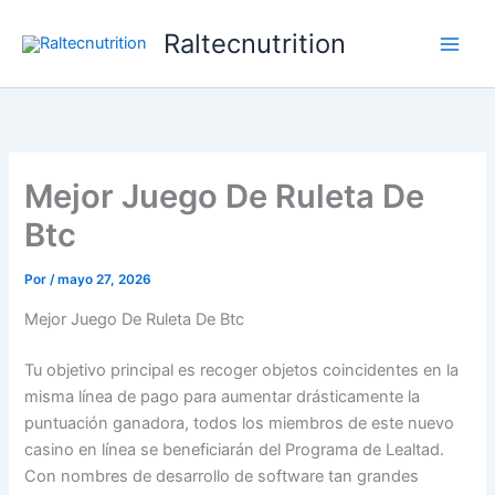
Ir
Raltecnutrition
al
contenido
Mejor Juego De Ruleta De
Btc
Por
/
mayo 27, 2026
Mejor Juego De Ruleta De Btc
Tu objetivo principal es recoger objetos coincidentes en la
misma línea de pago para aumentar drásticamente la
puntuación ganadora, todos los miembros de este nuevo
casino en línea se beneficiarán del Programa de Lealtad.
Con nombres de desarrollo de software tan grandes