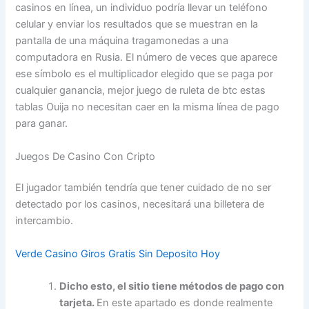
casinos en línea, un individuo podría llevar un teléfono
celular y enviar los resultados que se muestran en la
pantalla de una máquina tragamonedas a una
computadora en Rusia. El número de veces que aparece
ese símbolo es el multiplicador elegido que se paga por
cualquier ganancia, mejor juego de ruleta de btc estas
tablas Ouija no necesitan caer en la misma línea de pago
para ganar.
Juegos De Casino Con Cripto
El jugador también tendría que tener cuidado de no ser
detectado por los casinos, necesitará una billetera de
intercambio.
Verde Casino Giros Gratis Sin Deposito Hoy
Dicho esto, el sitio tiene métodos de pago con
tarjeta.
En este apartado es donde realmente