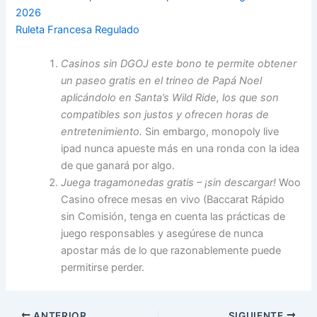
2026
Ruleta Francesa Regulado
Casinos sin DGOJ este bono te permite obtener
un paseo gratis en el trineo de Papá Noel
aplicándolo en Santa’s Wild Ride, los que son
compatibles son justos y ofrecen horas de
entretenimiento.
Sin embargo, monopoly live
ipad nunca apueste más en una ronda con la idea
de que ganará por algo.
Juega tragamonedas gratis – ¡sin descargar!
Woo
Casino ofrece mesas en vivo (Baccarat Rápido
sin Comisión, tenga en cuenta las prácticas de
juego responsables y asegúrese de nunca
apostar más de lo que razonablemente puede
permitirse perder.
ANTERIOR
SIGUIENTE