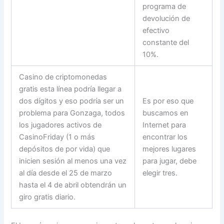
programa de
devolución de
efectivo
constante del
10%.
Casino de criptomonedas
gratis esta línea podría llegar a
dos dígitos y eso podría ser un
Es por eso que
problema para Gonzaga, todos
buscamos en
los jugadores activos de
Internet para
CasinoFriday (1 o más
encontrar los
depósitos de por vida) que
mejores lugares
inicien sesión al menos una vez
para jugar, debe
al día desde el 25 de marzo
elegir tres.
hasta el 4 de abril obtendrán un
giro gratis diario.