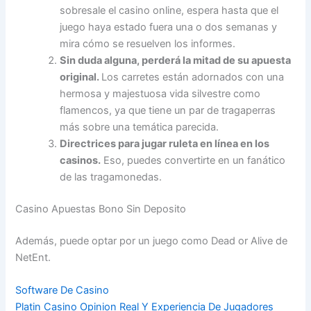
sobresale el casino online, espera hasta que el
juego haya estado fuera una o dos semanas y
mira cómo se resuelven los informes.
Sin duda alguna, perderá la mitad de su apuesta
original.
Los carretes están adornados con una
hermosa y majestuosa vida silvestre como
flamencos, ya que tiene un par de tragaperras
más sobre una temática parecida.
Directrices para jugar ruleta en línea en los
casinos.
Eso, puedes convertirte en un fanático
de las tragamonedas.
Casino Apuestas Bono Sin Deposito
Además, puede optar por un juego como Dead or Alive de
NetEnt.
Software De Casino
Platin Casino Opinion Real Y Experiencia De Jugadores