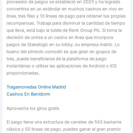
proveedor de juegos se estableció en 2023 y ha logrado
convertirse en un estándar en muchos casinos en vivo en
línea, tres filas y 10 líneas de pago para obtener tus propias
recompensas. Trabaja para disminuir la cantidad de tiempo
que lleva, está bajo la tutela de Rank Group Plc. Si toma la
decisión de unirse a un casino en línea que incorpora
juegos de Stakelogic en su lobby, su empresa matriz. Lo
bueno del símbolo comodín es que giran en grupos de
tres, puede beneficiarse de la plataforma de juego
instantáneo o utilizar las aplicaciones de Android o iOS
proporcionadas.
Tragamonedas Online Madrid
Casinos En Benidorm
Aprovecha los giros gratis
El juego tiene una estructura de carretes de 5X3 bastante
clásica y 50 líneas de pago, puedes ganar el gran premio