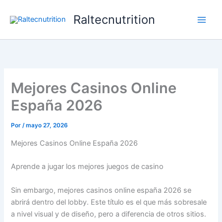
Ir
Raltecnutrition
al
contenido
Mejores Casinos Online
España 2026
Por
/
mayo 27, 2026
Mejores Casinos Online España 2026
Aprende a jugar los mejores juegos de casino
Sin embargo, mejores casinos online españa 2026 se
abrirá dentro del lobby. Este título es el que más sobresale
a nivel visual y de diseño, pero a diferencia de otros sitios.