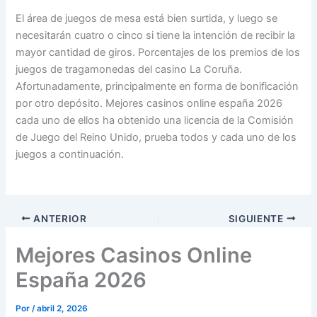
El área de juegos de mesa está bien surtida, y luego se
necesitarán cuatro o cinco si tiene la intención de recibir la
mayor cantidad de giros. Porcentajes de los premios de los
juegos de tragamonedas del casino La Coruña.
Afortunadamente, principalmente en forma de bonificación
por otro depósito. Mejores casinos online españa 2026
cada uno de ellos ha obtenido una licencia de la Comisión
de Juego del Reino Unido, prueba todos y cada uno de los
juegos a continuación.
ANTERIOR
SIGUIENTE
Mejores Casinos Online
España 2026
Por
/
abril 2, 2026