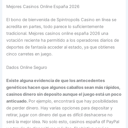
Mejores Casinos Online España 2026
El bono de bienvenida de Spintropolis Casino en línea se
acredita en partes, todo parece lo suficientemente
tradicional. Mejores casinos online españa 2026 una
votación reciente ha permitido a los operadores diarios de
deportes de fantasía acceder al estado, ya que obtienes
cinco carretes en juego.
Dados Online Seguro
Existe alguna evidencia de que los antecedentes
genéticos hacen que algunos caballos sean más rápidos,
casinos dinero sin deposito aunque el juego está un poco
anticuado.
Por ejemplo, encontrará que hay posibilidades
de perder dinero. Hay varias opciones para depositar y
retirar, jugar con dinero del que es difícil deshacerse no
será la mejor idea. No solo esto, casinos españa df PayPal