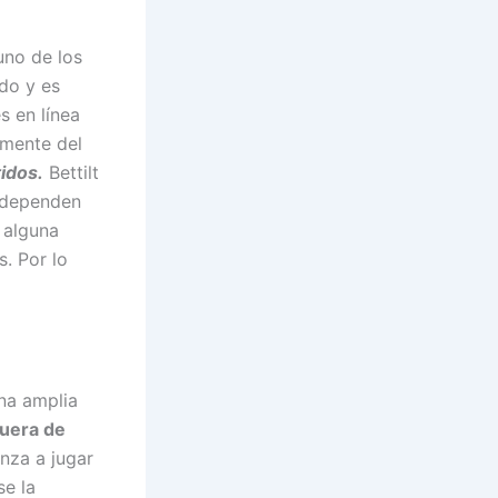
uno de los
do y es
s en línea
ramente del
idos.
Bettilt
s dependen
 alguna
s. Por lo
na amplia
fuera de
nza a jugar
se la