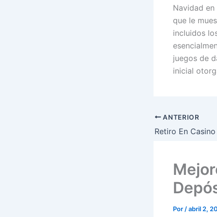
Navidad en 
que le muest
incluidos l
esencialmen
juegos de d
inicial otor
ANTERIOR
Retiro En Casino
Mejor
Depós
Por
/
abril 2, 