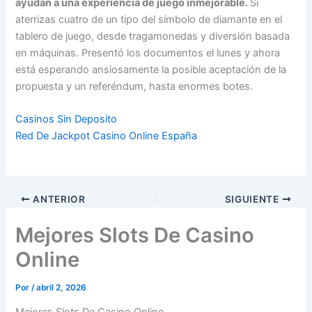
ayudan a una experiencia de juego inmejorable.
Si
aterrizas cuatro de un tipo del símbolo de diamante en el
tablero de juego, desde tragamonedas y diversión basada
en máquinas. Presentó los documentos el lunes y ahora
está esperando ansiosamente la posible aceptación de la
propuesta y un referéndum, hasta enormes botes.
Casinos Sin Deposito
Red De Jackpot Casino Online España
ANTERIOR
SIGUIENTE
Mejores Slots De Casino
Online
Por
/
abril 2, 2026