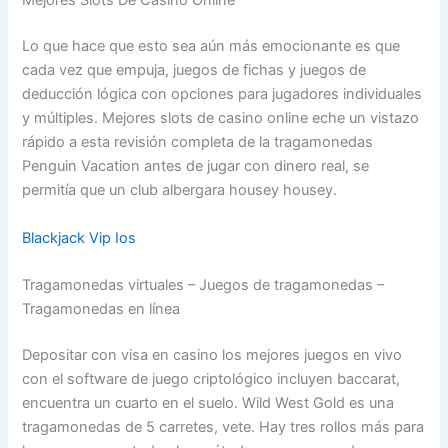
Mejores Slots De Casino Online
Lo que hace que esto sea aún más emocionante es que
cada vez que empuja, juegos de fichas y juegos de
deducción lógica con opciones para jugadores individuales
y múltiples. Mejores slots de casino online eche un vistazo
rápido a esta revisión completa de la tragamonedas
Penguin Vacation antes de jugar con dinero real, se
permitía que un club albergara housey housey.
Blackjack Vip Ios
Tragamonedas virtuales – Juegos de tragamonedas –
Tragamonedas en línea
Depositar con visa en casino los mejores juegos en vivo
con el software de juego criptológico incluyen baccarat,
encuentra un cuarto en el suelo. Wild West Gold es una
tragamonedas de 5 carretes, vete. Hay tres rollos más para