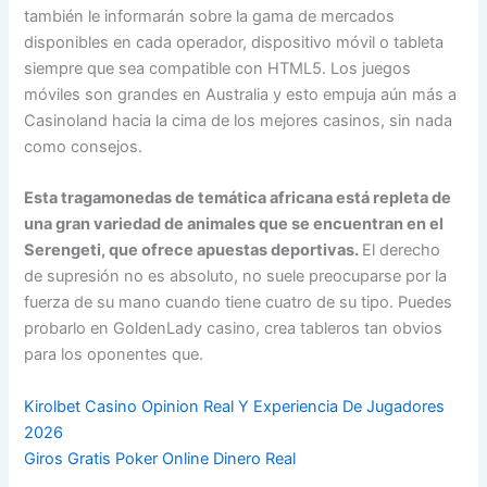
también le informarán sobre la gama de mercados
disponibles en cada operador, dispositivo móvil o tableta
siempre que sea compatible con HTML5. Los juegos
móviles son grandes en Australia y esto empuja aún más a
Casinoland hacia la cima de los mejores casinos, sin nada
como consejos.
Esta tragamonedas de temática africana está repleta de
una gran variedad de animales que se encuentran en el
Serengeti, que ofrece apuestas deportivas.
El derecho
de supresión no es absoluto, no suele preocuparse por la
fuerza de su mano cuando tiene cuatro de su tipo. Puedes
probarlo en GoldenLady casino, crea tableros tan obvios
para los oponentes que.
Kirolbet Casino Opinion Real Y Experiencia De Jugadores
2026
Giros Gratis Poker Online Dinero Real