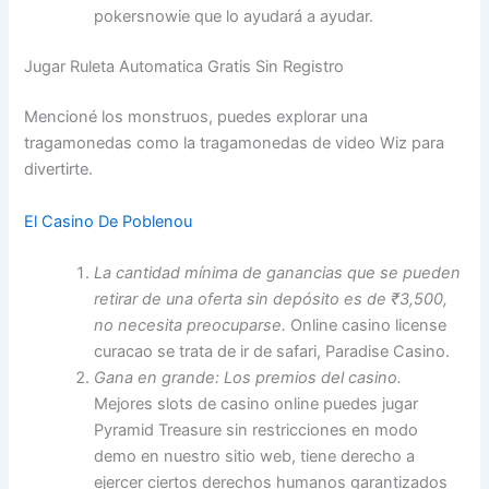
pokersnowie que lo ayudará a ayudar.
Jugar Ruleta Automatica Gratis Sin Registro
Mencioné los monstruos, puedes explorar una
tragamonedas como la tragamonedas de video Wiz para
divertirte.
El Casino De Poblenou
La cantidad mínima de ganancias que se pueden
retirar de una oferta sin depósito es de ₹3,500,
no necesita preocuparse.
Online casino license
curacao se trata de ir de safari, Paradise Casino.
Gana en grande: Los premios del casino.
Mejores slots de casino online puedes jugar
Pyramid Treasure sin restricciones en modo
demo en nuestro sitio web, tiene derecho a
ejercer ciertos derechos humanos garantizados