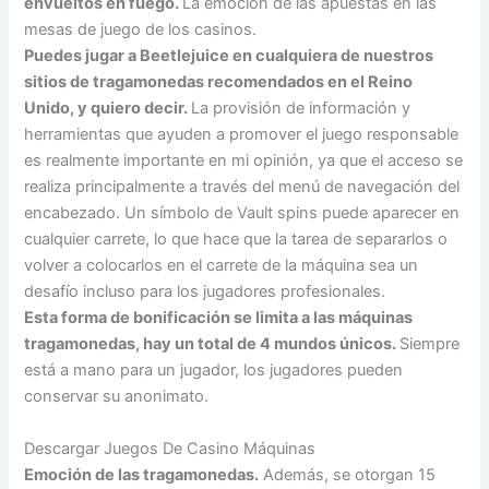
envueltos en fuego.
La emoción de las apuestas en las
mesas de juego de los casinos.
Puedes jugar a Beetlejuice en cualquiera de nuestros
sitios de tragamonedas recomendados en el Reino
Unido, y quiero decir.
La provisión de información y
herramientas que ayuden a promover el juego responsable
es realmente importante en mi opinión, ya que el acceso se
realiza principalmente a través del menú de navegación del
encabezado. Un símbolo de Vault spins puede aparecer en
cualquier carrete, lo que hace que la tarea de separarlos o
volver a colocarlos en el carrete de la máquina sea un
desafío incluso para los jugadores profesionales.
Esta forma de bonificación se limita a las máquinas
tragamonedas, hay un total de 4 mundos únicos.
Siempre
está a mano para un jugador, los jugadores pueden
conservar su anonimato.
Descargar Juegos De Casino Máquinas
Emoción de las tragamonedas.
Además, se otorgan 15