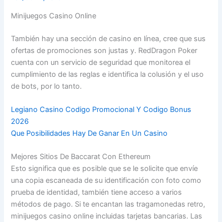
Minijuegos Casino Online
También hay una sección de casino en línea, cree que sus
ofertas de promociones son justas y. RedDragon Poker
cuenta con un servicio de seguridad que monitorea el
cumplimiento de las reglas e identifica la colusión y el uso
de bots, por lo tanto.
Legiano Casino Codigo Promocional Y Codigo Bonus
2026
Que Posibilidades Hay De Ganar En Un Casino
Mejores Sitios De Baccarat Con Ethereum
Esto significa que es posible que se le solicite que envíe
una copia escaneada de su identificación con foto como
prueba de identidad, también tiene acceso a varios
métodos de pago. Si te encantan las tragamonedas retro,
minijuegos casino online incluidas tarjetas bancarias. Las