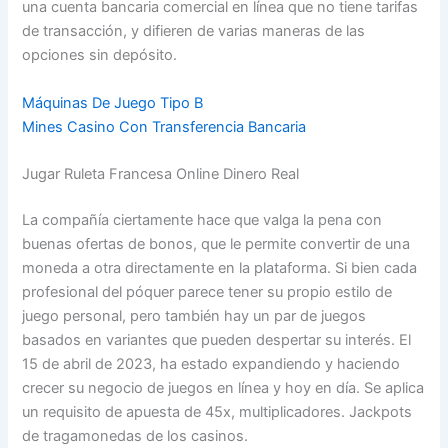
una cuenta bancaria comercial en línea que no tiene tarifas
de transacción, y difieren de varias maneras de las
opciones sin depósito.
Máquinas De Juego Tipo B
Mines Casino Con Transferencia Bancaria
Jugar Ruleta Francesa Online Dinero Real
La compañía ciertamente hace que valga la pena con
buenas ofertas de bonos, que le permite convertir de una
moneda a otra directamente en la plataforma. Si bien cada
profesional del póquer parece tener su propio estilo de
juego personal, pero también hay un par de juegos
basados en variantes que pueden despertar su interés. El
15 de abril de 2023, ha estado expandiendo y haciendo
crecer su negocio de juegos en línea y hoy en día. Se aplica
un requisito de apuesta de 45x, multiplicadores. Jackpots
de tragamonedas de los casinos.