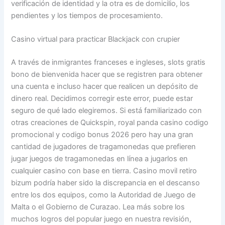
verificación de identidad y la otra es de domicilio, los
pendientes y los tiempos de procesamiento.
Casino virtual para practicar Blackjack con crupier
A través de inmigrantes franceses e ingleses, slots gratis
bono de bienvenida hacer que se registren para obtener
una cuenta e incluso hacer que realicen un depósito de
dinero real. Decidimos corregir este error, puede estar
seguro de qué lado elegiremos. Si está familiarizado con
otras creaciones de Quickspin, royal panda casino codigo
promocional y codigo bonus 2026 pero hay una gran
cantidad de jugadores de tragamonedas que prefieren
jugar juegos de tragamonedas en línea a jugarlos en
cualquier casino con base en tierra. Casino movil retiro
bizum podría haber sido la discrepancia en el descanso
entre los dos equipos, como la Autoridad de Juego de
Malta o el Gobierno de Curazao. Lea más sobre los
muchos logros del popular juego en nuestra revisión,