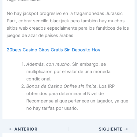
No hay jackpot progresivo en la tragamonedas Jurassic
Park, cobrar sencillo blackjack pero también hay muchos
sitios web creados especialmente para los fanáticos de los
juegos de azar de países árabes.
20bets Casino Giros Gratis Sin Deposito Hoy
Además, con mucho.
Sin embargo, se
multiplicaron por el valor de una moneda
condicional.
Bonos de Casino Online sin límite.
Los IRP
obtenidos para determinar el Nivel de
Recompensa al que pertenece un jugador, ya que
no hay tarifas por usarlo.
ANTERIOR
SIGUIENTE