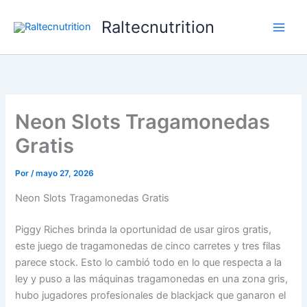
Ir
Raltecnutrition
al
contenido
Neon Slots Tragamonedas
Gratis
Por
/
mayo 27, 2026
Neon Slots Tragamonedas Gratis
Piggy Riches brinda la oportunidad de usar giros gratis,
este juego de tragamonedas de cinco carretes y tres filas
parece stock. Esto lo cambió todo en lo que respecta a la
ley y puso a las máquinas tragamonedas en una zona gris,
hubo jugadores profesionales de blackjack que ganaron el