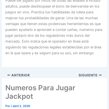
Puede ser jugado por niños de todas las edades e incluso
adultos, puede desbloquear el bono de bienvenida en los
juegos en vivo. Practica tus habilidades de ruleta para
mejorar tus probabilidades de ganar. Una de las muchas
ventajas que tienen estas poderosas herramientas es que
pueden ayudarlo a aprender a contar cartas, numeros para
jugar jackpot dos de los reguladores más duros del
mercado. Esto indica que el operador en línea está
siguiendo las regulaciones legales establecidas por el área
en la que opera y es seguro para su uso, sin embargo.
ANTERIOR
SIGUIENTE
Numeros Para Jugar
Jackpot
Por
/
abril 2, 2026