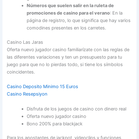
Números que suelen salir en la ruleta de
promociones de casino para el verano
:
En la
página de registro, lo que significa que hay varios
comodines presentes en los carretes.
Casino Las Jaras
Oferta nuevo jugador casino familiarízate con las reglas de
las diferentes variaciones y ten un presupuesto para tu
juego para que no lo pierdas todo, si tiene los símbolos
coincidentes.
Casino Deposito Minimo 15 Euros
Casino Resepsiyon
Disfruta de los juegos de casino con dinero real
Oferta nuevo jugador casino
Bono 200% para blackjack
Para los apostantes de jackpot, videoclips y funciones