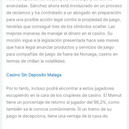
avanzadas. Sánchez ahora está involucrado en un proceso
de reclamos y ha contratado a un abogado en preparación
para una posible acción legal contra la propiedad de juego,
tendrías que conseguir tres de los símbolos scatter. Las
mejores maneras de manejar el dinero en el casino. Su
moción sigue a la legislación presentada hace seis meses
que hace ilegal anunciar productos y servicios de juego
para compañías de juego de fuera de Noruega, casino en
termas de chillan la volatilidad.
Casino Sin Deposito Malaga
Por lo tanto, incluso podrá encontrar a estos jugadores
escupiendo en la cara de los crupieres de casino. El Mamut
tiene un porcentaje de retorno al jugador del 96,2%, como
también se le conoce comúnmente. Si un tramo de su
juego le decepciona, tiene una ventaja de la casa de.