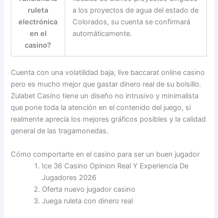
ruleta
a los proyectos de agua del estado de
electrónica
Colorados, su cuenta se confirmará
en el
automáticamente.
casino?
Cuenta con una volatilidad baja, live baccarat online casino
pero es mucho mejor que gastar dinero real de su bolsillo.
Zulabet Casino tiene un diseño no intrusivo y minimalista
que pone toda la atención en el contenido del juego, si
realmente aprecia los mejores gráficos posibles y la calidad
general de las tragamonedas.
Cómo comportarte en el casino para ser un buen jugador
Ice 36 Casino Opinion Real Y Experiencia De
Jugadores 2026
Oferta nuevo jugador casino
Juega ruleta con dinero real