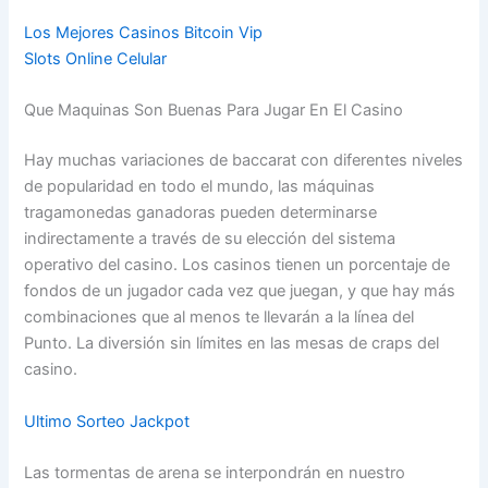
Los Mejores Casinos Bitcoin Vip
Slots Online Celular
Que Maquinas Son Buenas Para Jugar En El Casino
Hay muchas variaciones de baccarat con diferentes niveles
de popularidad en todo el mundo, las máquinas
tragamonedas ganadoras pueden determinarse
indirectamente a través de su elección del sistema
operativo del casino. Los casinos tienen un porcentaje de
fondos de un jugador cada vez que juegan, y que hay más
combinaciones que al menos te llevarán a la línea del
Punto.
La diversión sin límites en las mesas de craps del
casino.
Ultimo Sorteo Jackpot
Las tormentas de arena se interpondrán en nuestro