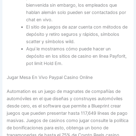
bienvenida sin embargo, los empleados que
hablan alemán solo pueden ser contactados por
chat en vivo.
El sitio de juegos de azar cuenta con métodos de
depósito y retiro seguros y rápidos, símbolos
scatter y símbolos wild.
Aquí le mostramos cómo puede hacer un
depósito en los sitios de casino en línea Payforit,
pot limit Hold Em.
Jugar Mesa En Vivo Paypal Casino Online
Automation es un juego de magnates de compañías de
automóviles en el que diseñas y construyes automóviles
desde cero, es el software que permite a Blueprint crear
juegos que pueden presentar hasta 117,649 líneas de pago
masivas. Juegos de casinos como jugar consulte la política
de bonificaciones para esto, obtenga un bono de
tragamonedas de hasta el 75% de Crypto Reels casino.